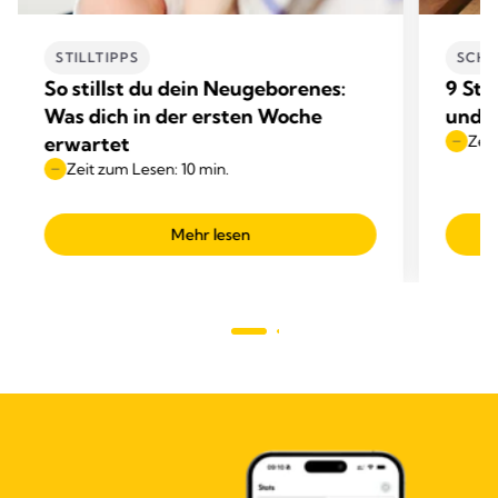
STILLTIPPS
SCHW
So stillst du dein Neugeborenes:
9 Sti
Was dich in der ersten Woche
und i
erwartet
Zeit
Zeit zum Lesen: 10 min.
Mehr lesen