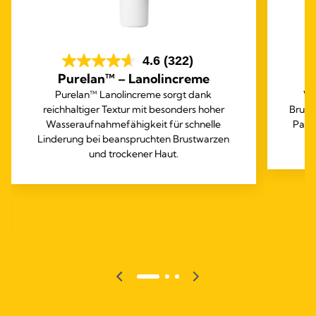
4.6
(322)
Purelan™ – Lanolincreme
Purelan™ Lanolincreme sorgt dank
We
reichhaltiger Textur mit besonders hoher
Brust
Wasseraufnahmefähigkeit für schnelle
Pads
Linderung bei beanspruchten Brustwarzen
und trockener Haut.