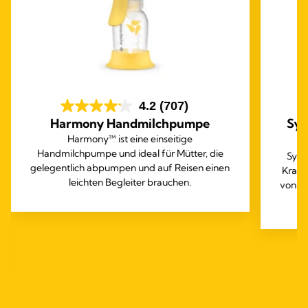
4.2
(707)
Harmony Handmilchpumpe
Sym
Harmony™ ist eine einseitige
Handmilchpumpe und ideal für Mütter, die
Symp
gelegentlich abpumpen und auf Reisen einen
Krank
leichten Begleiter brauchen.
von H