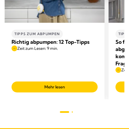
TIPPS ZUM ABPUMPEN
TIPP
Richtig abpumpen: 12 Top-Tipps
So fü
Zeit zum Lesen: 9 min.
abgep
komm
Frag
Zeit
Mehr lesen