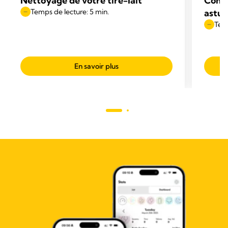
Nettoyage de votre tire-lait
Comme
Temps de lecture: 5 min.
astuc
Temp
En savoir plus