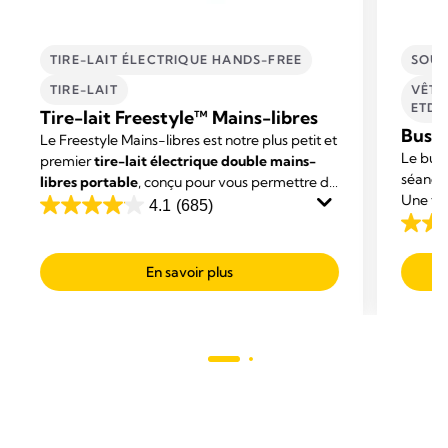
TIRE-LAIT ÉLECTRIQUE HANDS-FREE
SOUS
TIRE-LAIT
VÊTE
ETD'
Tire-lait Freestyle™ Mains-libres
Busti
Le Freestyle Mains-libres est notre plus petit et
Le bus
premier
tire-lait électrique double mains-
séances
libres portable
, conçu pour vous permettre de
Une fois
mener vos activités tout en exprimant votre
4.1
(685)
4.1
place, 
lait.
3.8
out
activit
out
of
En savoir plus
of
5
5
stars.
stars.
685
103
reviews
revie