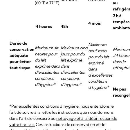
(60 °F à 77 °F)
au
réfrigér
2 h à
tempéra
4 mois
4 heures
48h
ambiant
Durée de
Maximum
Maximum six
Maximum cinq
conservation
Maximu
neuf mois
heures pour
jours pour du
adéquate
24 heure
pour du lait
du lait
lait exprimé
pour éviter
dans le
exprimé
exprimé dans
dans
tout risque
réfrigéra
dans
d'excellentes
d'excellentes
d'excellentes
conditions
conditions
conditions
d'hygiène*
d'hygiène*
d'hygiène*
Ne pas
recongel
*Par excellentes conditions d’hygiène, nous entendons le
fait de suivre à la lettre les instructions que nous donnons
dans l’article consacré au
nettoyage et à la désinfection de
votre tire-lait.
Ces instructions de conservation et de