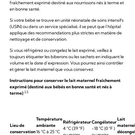
fraîchement exprimé destiné aux nourrissons nés à terme et
en bonne santé.
Si votre bébé se trouve en unité néonatale de soins intensifs
(USIN) ou dans un service spécialisé, il se peut que l’hôpital
applique des recommandations plus strictes en matière de
nettoyage et de conservation.
Si vous réfrigérez ou congelez le lait exprimé, veillez à
toujours étiqueter les biberons ou les sachets en indiquant le
volume et la date d’expression. Vous pourrez ainsi contrôler
et gérer le lait maternel que vous conservez.
Instructions pour conserver le lait maternel fraîchement
exprimé (destiné aux bébés en bonne santé et nés à
2,3
terme)
Température
Lait
Réfrigérateur
Congélateur
Lieu de
ambiante
materne
4 °C (39 °F)
-18 °C (0 °F )
conservation
16 °C à 25 °C
déconge
ou moins
ou moins