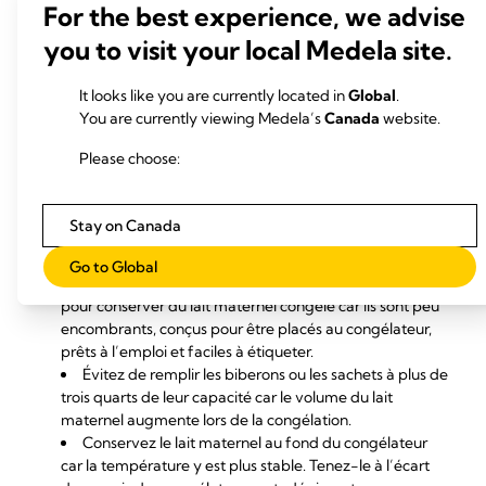
For the best experience, we advise
Vous pouvez ajouter du lait exprimé dans un même
récipient contenant du lait maternel déjà congelé,
you to visit your local Medela site.
pourvu que vous réfrigériez au préalable le lait que vous
souhaitez ajouter.
N’ajoutez pas du lait qui a encore la
It looks like you are currently located in
Global
.
température du corps à du lait congelé.
You are currently viewing Medela’s
Canada
website.
Pour faciliter la décongélation et éviter le gaspillage,
conservez votre lait en petites quantités. Vous pourrez
Please choose:
les réunir après les avoir décongelées.
Assurez-vous que vos contenants de conservation du
lait maternel peuvent être placés au congélateur.
Stay on Canada
Certains produits (les biberons en verre, p. ex.) risquent
de se briser à des températures très basses. Les
sachets
Go to Global
de conservation pour lait maternel Medela
sont parfaits
pour conserver du lait maternel congelé car ils sont peu
encombrants, conçus pour être placés au congélateur,
prêts à l’emploi et faciles à étiqueter.
Évitez de remplir les biberons ou les sachets à plus de
trois quarts de leur capacité car le volume du lait
maternel augmente lors de la congélation.
Conservez le lait maternel au fond du congélateur
car la température y est plus stable. Tenez-le à l’écart