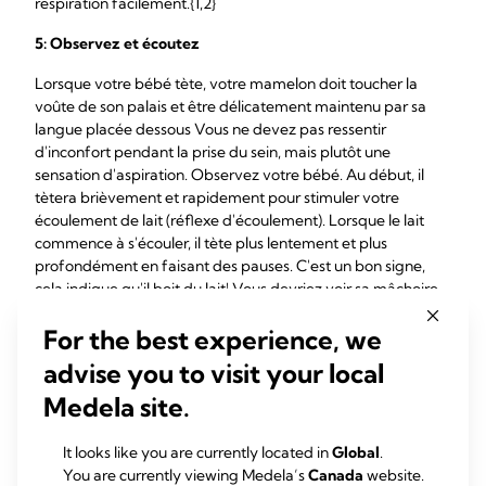
respiration facilement.{1,2}
5: Observez et écoutez
Lorsque votre bébé tète, votre mamelon doit toucher la
voûte de son palais et être délicatement maintenu par sa
langue placée dessous Vous ne devez pas ressentir
d'inconfort pendant la prise du sein, mais plutôt une
sensation d'aspiration. Observez votre bébé. Au début, il
tètera brièvement et rapidement pour stimuler votre
écoulement de lait (réflexe d'écoulement). Lorsque le lait
commence à s'écouler, il tète plus lentement et plus
profondément en faisant des pauses. C'est un bon signe,
cela indique qu'il boit du lait! Vous devriez voir sa mâchoire
bouger et entendre des bruits de succion et de déglutition
For the best experience, we
pendant qu'il tète. Tout cela est bon signe, mais vérifiez tout
de même que votre bébé remplit ses
couches d'urines et de
advise you to visit your local
selles et qu'il prend autant de poids que prévu
.{2,3}
Medela site.
6:
Comment amener
votre bébé
à lâcher votre sein
It looks like you are currently located in
Global
.
Si la prise de votre bébé est superficielle ou douloureuse, ou
You are currently viewing Medela’s
Canada
website.
s'il commence à mâcher votre mamelon ou à passer sa