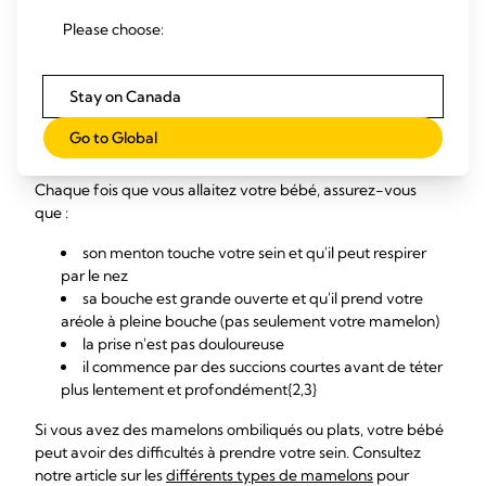
langue sur l'extrémité, dégagez-le doucement de votre sein
Please choose:
et réessayez. Passez doucement votre doigt propre au coin
de sa bouche pour relâcher la succion, si nécessaire.
Stay on Canada
Signes d'une bonne prise
Go to Global
Chaque fois que vous allaitez votre bébé, assurez-vous
que :
son menton touche votre sein et qu'il peut respirer
par le nez
sa bouche est grande ouverte et qu'il prend votre
aréole à pleine bouche (pas seulement votre mamelon)
la prise n'est pas douloureuse
il commence par des succions courtes avant de téter
plus lentement et profondément{2,3}
Si vous avez des mamelons ombiliqués ou plats, votre bébé
peut avoir des difficultés à prendre votre sein. Consultez
notre article sur les
différents types de mamelons
pour