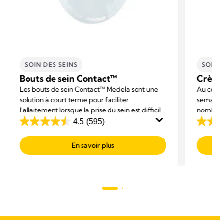
SOIN DES SEINS
SOIN
Bouts de sein Contact™
Crème
Les bouts de sein Contact™ Medela sont une
Au cour
solution à court terme pour faciliter
semaine
l'allaitement lorsque la prise du sein est difficile
nombre
ou douloureuse, car ils protègent les mamelons
endolor
4.5
(595)
4.5
4.6
irrités et aident votre bébé à prendre le sein
Purela
out
out
plus facilement.
endolor
En savoir plus
of
of
5
5
stars.
stars.
595
247
reviews
revie