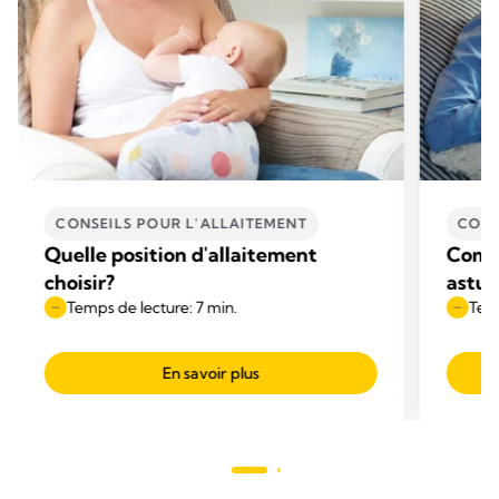
CONSEILS POUR L'ALLAITEMENT
CONS
Quelle position d'allaitement
Comme
choisir?
astuc
Temps de lecture: 7 min.
Temp
En savoir plus