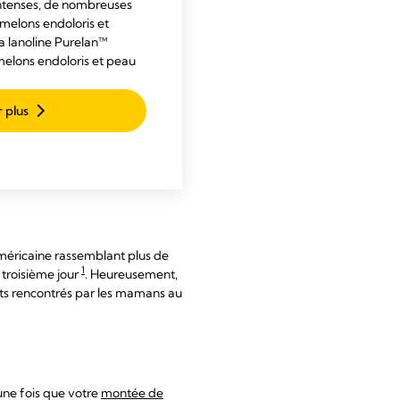
intenses, de nombreuses
elons endoloris et
la lanoline Purelan™
lons endoloris et peau
r plus
e américaine rassemblant plus de
1
 troisième jour
. Heureusement,
rants rencontrés par les mamans au
une fois que votre
montée de