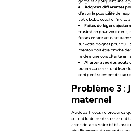
gorge et appliquent une légè
Adoptez différentes pos
d'avoir la possibilité de res
votre bébé couché, l'invite à u
Faites de légers ajustem
frustration pour vous deux, e
fesses contre vous, soutenez
sur votre poignet pour qu'il 
menton doit être proche de 
l'aide à une consultante en l
Allaiter avec des bouts 
pourra conseiller d'utiliser d
sont généralement des solut
Problème 3 : J
maternel
Au départ, vous ne produirez qu
se font lentement et ne seront
assez de lait à votre bébé, mais i
régulièrement. Au cours des pre