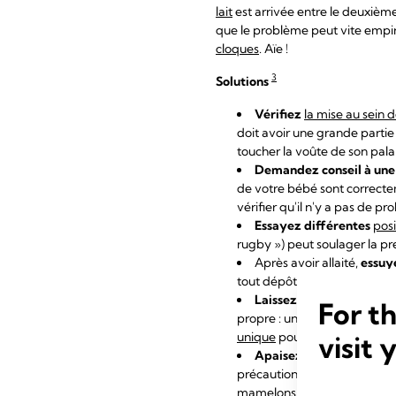
lait
est arrivée entre le deuxième
que le problème peut vite empir
cloques
. Aïe !
3
Solutions
Vérifiez
la mise au sein 
doit avoir une grande partie
toucher la voûte de son pal
Demandez conseil à un
de votre bébé sont correctem
vérifier qu'il n'y a pas de p
Essayez différentes
posi
rugby ») peut soulager la pr
Après avoir allaité,
essuy
tout dépôt qui pourrait entra
Laissez sécher vos mamel
For t
propre : une infection se p
unique
pour absorber les fui
visit 
Apaisez vos mamelons.
précautionneusement quelque
mamelons avant la prochain