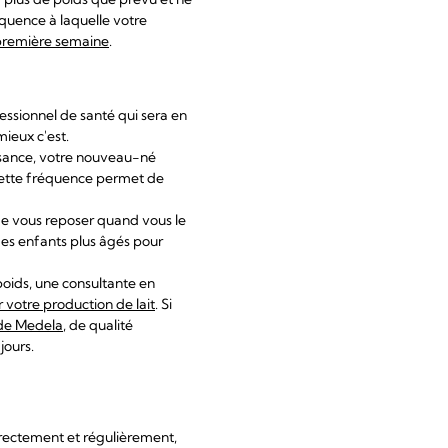
équence à laquelle votre
a première semaine
.
fessionnel de santé qui sera en
mieux c'est.
ssance, votre nouveau-né
. Cette fréquence permet de
de vous reposer quand vous le
es enfants plus âgés pour
poids, une consultante en
r votre production de lait
. Si
de Medela
, de qualité
jours.
rrectement et régulièrement,