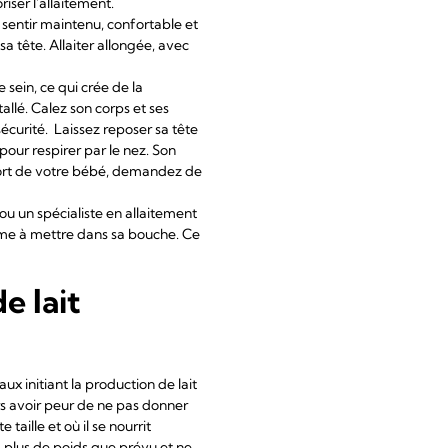
iser l'allaitement.
 sentir maintenu, confortable et
a tête. Allaiter allongée, avec
 sein, ce qui crée de la
allé. Calez son corps et ses
écurité. Laissez reposer sa tête
 pour respirer par le nez. Son
nfort de votre bébé, demandez de
ou un spécialiste en allaitement
erme à mettre dans sa bouche. Ce
e lait
 initiant la production de lait
rs avoir peur de ne pas donner
taille et où il se nourrit
 plus de poids que prévu et ne