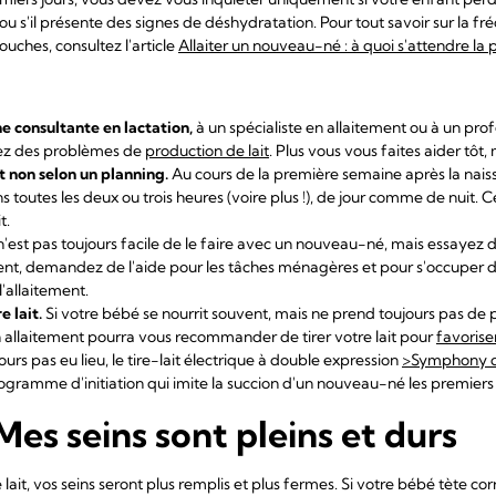
ou s'il présente des signes de déshydratation. Pour tout savoir sur la fr
ouches, consultez l'article
Allaiter un nouveau-né : à quoi s'attendre l
e consultante en lactation,
à un spécialiste en allaitement ou à un pro
vez des problèmes de
production de lait
. Plus vous vous faites aider tôt, 
t non selon un planning.
Au cours de la première semaine après la nai
ns toutes les deux ou trois heures (voire plus !), de jour comme de nuit
t.
'est pas toujours facile de le faire avec un nouveau-né, mais essayez 
t, demandez de l'aide pour les tâches ménagères et pour s'occuper d
'allaitement.
e lait.
Si votre bébé se nourrit souvent, mais ne prend toujours pas de 
en allaitement pourra vous recommander de tirer votre lait pour
favorise
ours pas eu lieu, le tire-lait électrique à double expression
>Symphony 
rogramme d'initiation qui imite la succion d'un nouveau-né les premiers 
Mes seins sont pleins et durs
it, vos seins seront plus remplis et plus fermes. Si votre bébé tète co