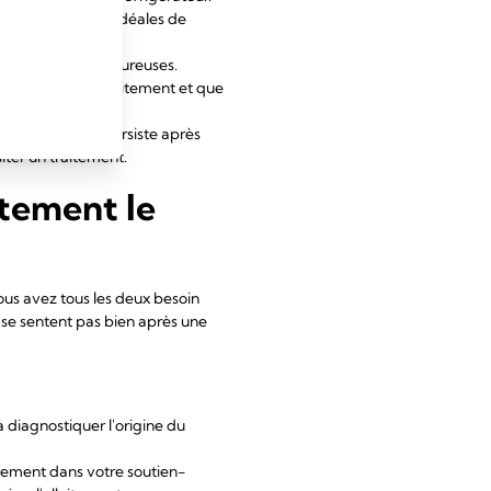
 des conditions idéales de
e les zones douloureuses.
st habitué à l'allaitement et que
t si la douleur persiste après
iter un traitement.
tement le
ous avez tous les deux besoin
 se sentent pas bien après une
a diagnostiquer l'origine du
lement dans votre soutien-