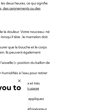
 les deux heures, ce qui signifie
s, des saignements ou des
 de la douleur. Votre nouveau-né
orsqu'il tète ; le mamelon doit
urer que la bouche et le corps
sein. Ils peuvent également
aisselle (« position du ballon de
humidifiés à l'eau pour retirer
 de toilette doux et très
you to
ement lavables
ou
à usage
line ultra-pure
, ou appliquez
 de nettoyer vos
ement sorties du réfrigérateur.