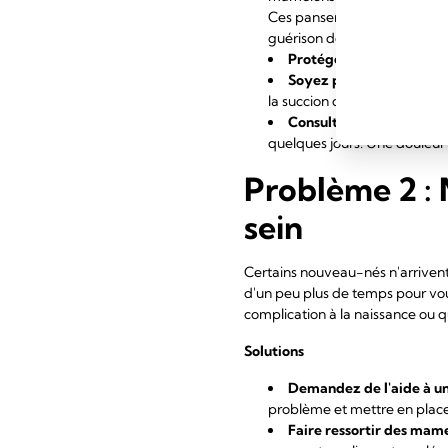
Ces pansements pour mamelon
guérison des crevasses.
Protégez vos mamelons
Soyez patiente.
La doule
la succion de votre bébé dev
Consultez un professionn
quelques jours. Une douleur 
Problème 2 :
sein
Certains nouveau-nés n'arrivent
d'un peu plus de temps pour vous
complication à la naissance ou 
Solutions
Demandez de l'aide à un
problème et mettre en place 
Faire ressortir des mame