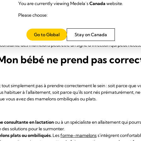
You are currently viewing Medela’s
Canada
website.
 rafraîchissent et soulagent instantanément la douleur tout en créant
Please choose:
.
Les
coupelles
permettent d'éviter que vos vêtements ne frottent contr
ur s'atténue généralement après quelques jours, lorsque votre corps s'e
ient plus efficace.
Go to Global
Stay on Canada
el de santé,
une consultante en lactation ou un spécialiste en allaitemen
constante des mamelons peut être un signe d'infection qui peut nécess
 Mon bébé ne prend pas correc
 tout simplement pas à prendre correctement le sein : soit parce que v
 habituer à l'allaitement, soit parce qu'ils sont nés prématurément, ne
que vous avez des mamelons ombiliqués ou plats.
e consultante en lactation
ou à un spécialiste en allaitement qui pourr
des solutions pour le surmonter.
lons plats ou ombiliqués.
Les
forme-mamelons
s'intègrent confortab