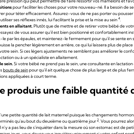
re pression qui peut permettre de faire ressortir vos mamelons et favor
itions
pour faciliter les choses pour votre nouveau-né. Il a besoin de se
pirer pour téter efficacement. Assurez-vous de ne pas porter ou pousser s
4
tiliser ses réflexes innés, lui facilitant la prise et la mise au sein
.
ents en allaitant.
Plutôt que de mettre et de retirer votre bébé de votre
ssayez de vous assurer qu'il est bien positionné et confortablement inst
-le par les épaules, et maintenez-le fermement pour qu'il se sente en s
puisse la pencher légèrement en arrière, ce qui lui laissera plus de place
votre sein. Si ces légers ajustements ne semblent pas améliorer le co
actation ou à un spécialiste en allaitement.
de sein.
Si votre bébé ne prend pas le sein, une consultante en lactation 
es
bouts de sein
pour qu'il ait quelque chose de plus large et de plus f
ions appliquées à court terme.
e produis une faible quantité d
'une petite quantité de lait maternel puisque les changements hormonaux
2
 terminés qu'au bout du deuxième ou quatrième jour
. Vous pourrez alo
l n'y a pas lieu de s'inquiéter dans la mesure où son estomac est de petite 
miers jours, vous devez vous inquiéter uniquement si votre enfant perd