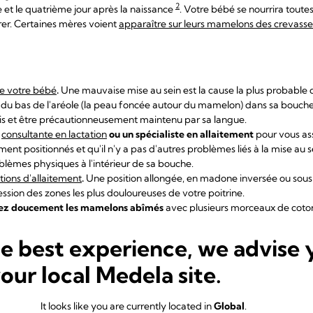
2
 et le quatrième jour après la naissance
. Votre bébé se nourrira toutes
er. Certaines mères voient
apparaître sur leurs mamelons des crevasse
de votre bébé
.
Une mauvaise mise au sein est la cause la plus probable
 du bas de l'aréole (la peau foncée autour du mamelon) dans sa bouche l
ais et être précautionneusement maintenu par sa langue.
e
consultante en lactation
ou un spécialiste en allaitement
pour vous ass
ent positionnés et qu'il n'y a pas d'autres problèmes liés à la mise au 
roblèmes physiques à l'intérieur de sa bouche.
tions d'allaitement
.
Une position allongée, en madone inversée ou sous l'
ession des zones les plus douloureuses de votre poitrine.
ez doucement les mamelons abîmés
avec plusieurs morceaux de coton 
îner une infection.
ons à l'air libre
ou tamponnez-les doucement avec un lange ou un gant
he best experience, we advise 
ropage généralement en milieu humide. Utilisez des
>coussinets d'allait
tes de lait et n'oubliez pas de les changer régulièrement.
your local Medela site.
Soulagez la douleur et la sécheresse cutanée avec de la
crème à la lano
s gouttes de votre propre lait maternel. Vous n'avez ainsi pas besoin
It looks like you are currently located in
Global
.
e tétée. Vous pouvez également tester les
compresses hydrogel
direct