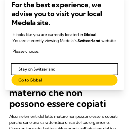
For the best experience, we
14
del tuo bambino.
advise you to visit your local
Alcuni componenti del tuo latte materno potrebbero
sorprenderti. "Il latte maturo ha un alto contenuto di
Medela site.
colesterolo e di zuccheri sotto forma di semplice lattosio
(carboidrato). Inoltre, la percentuale di proteine è
It looks like you are currently located in
Global
.
estremamente bassa (costituisce solamente il 7% o l'8%
You are currently viewing Medela’s
Switzerland
website.
dell'apporto energetico del bambino allattato al seno)
rispetto a circa il 12% quando cresce", rivela il Prof.
Please choose:
Hartmann. "Non è quello che riteniamo ideale per gli adulti,
ma lo è per i bambini, e mostra come il latte materno sia
adatto alle loro esigenze specifiche".
Stay on Switzerland
Ingredienti del latte
Go to Global
materno che non
possono essere copiati
Alcuni elementi del latte maturo non possono essere copiati,
perché sono una caratteristica unica del tuo organismo.
Quasi un terzo dei batteri utili presenti nell'intestino del tuo