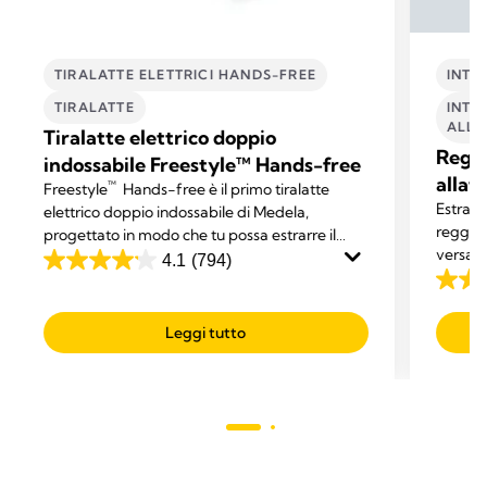
TIRALATTE ELETTRICI HANDS-FREE
INTI
TIRALATTE
INTI
ALLA
Tiralatte elettrico doppio
Reggi
indossabile Freestyle™ Hands-free
allat
™
Freestyle
Hands-free è il primo tiralatte
Estrai e
elettrico doppio indossabile di Medela,
reggise
progettato in modo che tu possa estrarre il
versatil
latte mentre ti dedichi ad altre attività.
4.1
(794)
4.1
dotato 
4.3
su
perfett
su
5
Leggi tutto
5
stelle.
stelle.
794
75
recensioni
recens