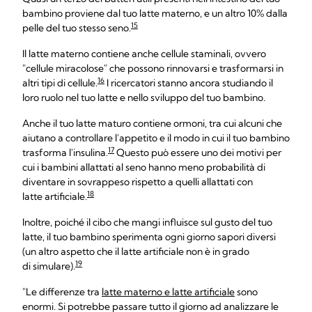
bambino proviene dal tuo latte materno, e un altro 10% dalla
15
pelle del tuo stesso seno.
Il latte materno contiene anche cellule staminali, ovvero
"cellule miracolose" che possono rinnovarsi e trasformarsi in
16
altri tipi di cellule.
I ricercatori stanno ancora studiando il
loro ruolo nel tuo latte e nello sviluppo del tuo bambino.
Anche il tuo latte maturo contiene ormoni, tra cui alcuni che
aiutano a controllare l'appetito e il modo in cui il tuo bambino
17
trasforma l'insulina.
Questo può essere uno dei motivi per
cui i bambini allattati al seno hanno meno probabilità di
diventare in sovrappeso rispetto a quelli allattati con
18
latte artificiale.
Inoltre, poiché il cibo che mangi influisce sul gusto del tuo
latte, il tuo bambino sperimenta ogni giorno sapori diversi
(un altro aspetto che il latte artificiale non è in grado
19
di simulare).
"Le differenze tra
latte materno e latte artificiale
sono
enormi. Si potrebbe passare tutto il giorno ad analizzare le