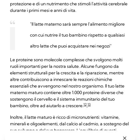
protezione e di un nutrimento che stimoli l'attività cerebrale
durante i primi mesi e anni di vita.
"Il latte materno sarà sempre l'alimento migliore
con cui nutrire il tuo bambino rispetto a qualsiasi
altro latte che puoi acquistare nei negozi"
Le proteine sono molecole complesse che svolgono molti
ruoli importanti per la nostra salute. Alcune fungono da
elementi strutturali per la crescita e la riparazione, mentre
altre contribuiscono a innescare le reazioni chimiche
essenziali che avvengono nel nostro organismo. Il tuo latte
materno maturo contiene oltre 1.000 proteine diverse che
sostengono il cervello e il sistema immunitario del tuo
12
13
bambino, oltre ad aiutarlo a crescere.
,
Inoltre, il latte maturo è ricco di micronutrienti: vitamine,
minerali e oligoelementi, dal calcio al cadmio, a sostegno del
suo sviluppo e del suo benessere. L'equilibrio di questi
cambiamenti nel corso della giornata soddisfa le esigenze