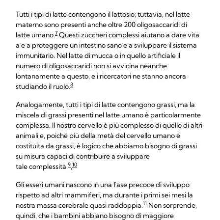
Tutti i tipi di latte contengono il lattosio; tuttavia, nel latte
materno sono presenti anche oltre 200 oligosaccaridi di
7
latte umano.
Questi zuccheri complessi aiutano a dare vita
a e a proteggere un intestino sano e a sviluppare il sistema
immunitario. Nel latte di mucca o in quello artificiale il
numero di oligosaccaridi non si avvicina neanche
lontanamente a questo, e i ricercatori ne stanno ancora
8
studiando il ruolo.
Analogamente, tutti i tipi di latte contengono grassi, ma la
miscela di grassi presenti nel latte umano è particolarmente
complessa. Il nostro cervello è più complesso di quello di altri
animali e, poiché più della metà del cervello umano è
costituita da grassi, è logico che abbiamo bisogno di grassi
su misura capaci di contribuire a sviluppare
9
10
tale complessità.
,
Gli esseri umani nascono in una fase precoce di sviluppo
rispetto ad altri mammiferi, ma durante i primi sei mesi la
11
nostra massa cerebrale quasi raddoppia.
Non sorprende,
quindi, che i bambini abbiano bisogno di maggiore