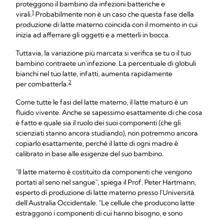
proteggono il bambino da infezioni batteriche e
1
virali.
Probabilmente non è un caso che questa fase della
produzione di latte materno coincida con il momento in cui
inizia ad afferrare gli oggetti e a metterli in bocca.
Tuttavia, la variazione più marcata si verifica se tu o il tuo
bambino contraete un'infezione. La percentuale di globuli
bianchi nel tuo latte, infatti, aumenta rapidamente
2
per combatterla.
Come tutte le fasi del latte materno, il latte maturo è un
fluido vivente. Anche se sapessimo esattamente di che cosa
è fatto e quale sia il ruolo dei suoi componenti (che gli
scienziati stanno ancora studiando), non potremmo ancora
copiarlo esattamente, perché il latte di ogni madre è
calibrato in base alle esigenze del suo bambino.
"Il latte materno è costituito da componenti che vengono
portati al seno nel sangue", spiega il Prof. Peter Hartmann,
esperto di produzione di latte materno presso l'Università
dell'Australia Occidentale. "Le cellule che producono latte
estraggono i componenti di cui hanno bisogno, e sono