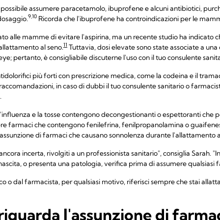
 possibile assumere paracetamolo, ibuprofene e alcuni antibiotici, purché
9,10
 dosaggio.
Ricorda che l'ibuprofene ha controindicazioni per le mam
ato alle mamme di evitare l'aspirina, ma un recente studio ha indicato c
11
allattamento al seno.
Tuttavia, dosi elevate sono state associate a una
; pertanto, è consigliabile discuterne l'uso con il tuo consulente sanita
ntidolorifici più forti con prescrizione medica, come la codeina e il trama
accomandazioni, in caso di dubbi il tuo consulente sanitario o farmacis
.
, l'influenza e la tosse contengono decongestionanti o espettoranti che p
re farmaci che contengono fenilefrina, fenilpropanolamina o guaifenesi
 l'assunzione di farmaci che causano sonnolenza durante l'allattamento a
ancora incerta, rivolgiti a un professionista sanitario", consiglia Sarah. "I
ascita, o presenta una patologia, verifica prima di assumere qualsiasi 
co o dal farmacista, per qualsiasi motivo, riferisci sempre che stai allatt
riguarda l'assunzione di farma