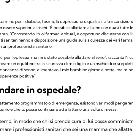
rmine per il diabete, l'asma, la depressione o qualsiasi altra condizione
essere superiori ai rischi. "È possibile allattare al seno con quasi tutte 
arah. "Conoscendo i tuoi farmaci abituali, è opportuno discuterne con il
sti sanitari hanno a disposizione una guida sulla sicurezza dei vari farmac
 un professionista sanitario.
er l'epilessia, ma mi è stato possibile allattare al seno", racconta Nicola
are un equilibrio tra la sicurezza di mio figlio e un rischio di crisi epilet
mancanza di sonno; alimentavo il mio bambino giorno e notte, ma mi s
esperienza positiva".
andare in ospedale?
trattamento programmato o di emergenza, esistono vari modi per garant
aterno e che tu possa continuare ad allattarlo una volta dimessa.
aterno, in modo che chi si prende cura di lui possa somministra
ormare i professionisti sanitari che sei una mamma che allatta