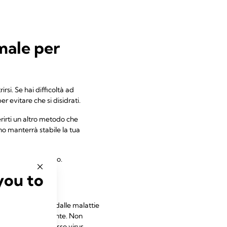
male per
si. Se hai difficoltà ad
r evitare che si disidrati.
rirti un altro metodo che
no manterrà stabile la tua
pidamente un medico.
you to
malata?
uando sei affetta dalle malattie
allattare normalmente. Non
he contragga lo stesso virus.