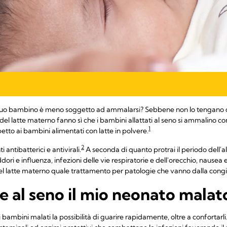
il tuo bambino è meno soggetto ad ammalarsi? Sebbene non lo tengan
 del latte materno fanno sì che i bambini allattati al seno si ammalino c
1
tto ai bambini alimentati con latte in polvere.
2
 antibatterici e antivirali.
A seconda di quanto protrai il periodo dell'all
ori e influenza, infezioni delle vie respiratorie e dell'orecchio, nausea e
el latte materno quale trattamento per patologie che vanno dalla congiu
re al seno il mio neonato malat
i bambini malati la possibilità di guarire rapidamente, oltre a confortarli