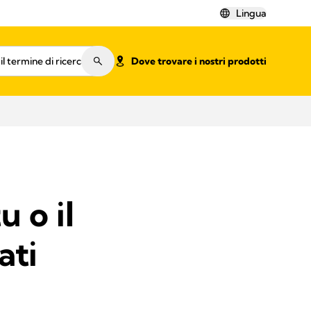
Lingua
Dove trovare i nostri prodotti
u o il
ati