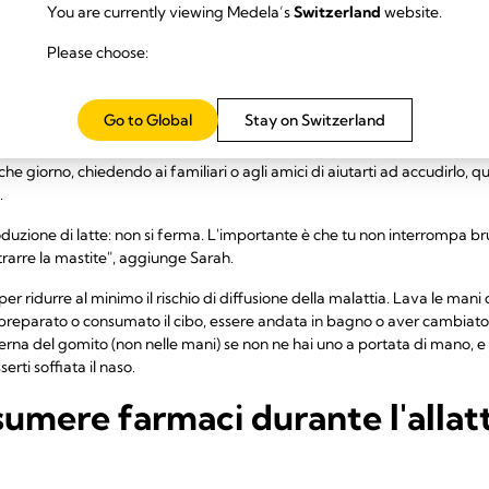
You are currently viewing Medela’s
Switzerland
website.
attia non soltanto è sicuro, ma è anche una buona idea. In realtà, il tuo
Please choose:
uoi problemi di pancia o il raffreddore, essendo già a stretto contatto 
ttivi dal tuo latte," afferma Sarah Beeson.
Go to Global
Stay on Switzerland
uare ad allattare può essere estremamente faticoso. Dovrai prenderti cu
ta, mangia quando puoi e ricorda che il tuo corpo ha bisogno di maggior 
che giorno, chiedendo ai familiari o agli amici di aiutarti ad accudirlo, 
.
duzione di latte: non si ferma. L'importante è che tu non interrompa b
ntrarre la mastite", aggiunge Sarah.
r ridurre al minimo il rischio di diffusione della malattia. Lava le man
preparato o consumato il cibo, essere andata in bagno o aver cambiato i p
nterna del gomito (non nelle mani) se non ne hai uno a portata di mano, e
erti soffiata il naso.
ssumere farmaci durante l'alla