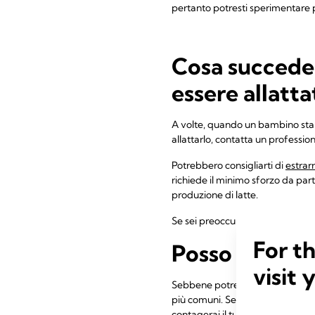
pertanto potresti sperimentare p
Cosa succede 
essere allatta
A volte, quando un bambino sta m
allattarlo, contatta un profession
Potrebbero consigliarti di
estrarr
richiede il minimo sforzo da part
produzione di latte.
Se sei preoccupata per la salute
For t
Posso allatta
visit 
Sebbene potrebbe essere l'ultima
più comuni. Se hai il raffreddore o
contagerai il tuo bambino attraver