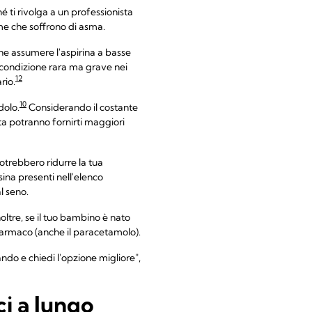
 ti rivolga a un professionista
me che soffrono di asma.
he assumere l'aspirina a basse
 condizione rara ma grave nei
12
rio.
10
dolo.
Considerando il costante
ta potranno fornirti maggiori
otrebbero ridurre la tua
na presenti nell'elenco
l seno.
noltre, se il tuo bambino è nato
farmaco (anche il paracetamolo).
ando e chiedi l'opzione migliore",
ci a lungo