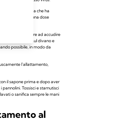
 bambino è la persona che ha
con te e ricevendo una dose
ra di te per riuscire ad accudire
riposo. Rilassati sul divano e
quando possibile, in modo da
ruscamente l'allattamento,
i con il sapone prima e dopo aver
annolini. Tossisci e starnutisci
 lavati o sanifica sempre le mani
ttamento al