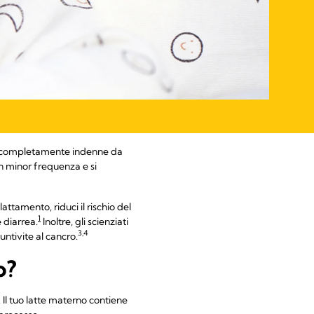
o completamente indenne da
on minor frequenza e si
attamento, riduci il rischio del
1
 diarrea.
Inoltre, gli scienziati
3,4
ntivite al cancro.
o?
. Il tuo latte materno contiene