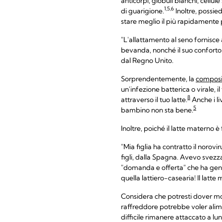
anticorpi, globuli bianchi, cellu
1,5,6
di guarigione.
Inoltre, possie
stare meglio il più rapidamente 
"L'allattamento al seno fornisce 
bevanda, nonché il suo conforto.
dal Regno Unito.
Sorprendentemente, la
composiz
un'infezione batterica o virale, 
8
attraverso il tuo latte.
Anche i li
5
bambino non sta bene.
Inoltre, poiché il latte materno 
"Mia figlia ha contratto il norov
figli, dalla Spagna. Avevo svez
"domanda e offerta" che ha genera
quella lattiero-casearia! Il latt
Considera che potresti dover mod
raffreddore potrebbe voler alime
difficile rimanere attaccato a lu