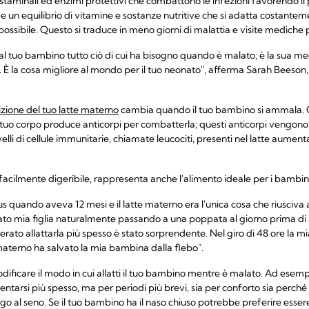
le staminali ed enzimi protettivi che combattono le infezioni favorendo il
de un equilibrio di vitamine e sostanze nutritive che si adatta costante
possibile. Questo si traduce in meno giorni di malattia e visite mediche
al tuo bambino tutto ciò di cui ha bisogno quando è malato; è la sua medi
 È la cosa migliore al mondo per il tuo neonato", afferma Sarah Beeson, 
ione del tuo latte materno
cambia quando il tuo bambino si ammala. 
il tuo corpo produce anticorpi per combatterla; questi anticorpi vengono 
velli di cellule immunitarie, chiamate leucociti, presenti nel latte aum
è facilmente digeribile, rappresenta anche l'alimento ideale per i bambi
irus quando aveva 12 mesi e il latte materno era l'unica cosa che riusciva
zato mia figlia naturalmente passando a una poppata al giorno prima di 
to allattarla più spesso è stato sorprendente. Nel giro di 48 ore la mia 
e materno ha salvato la mia bambina dalla flebo".
ificare il modo in cui allatti il tuo bambino mentre è malato. Ad esemp
ntarsi più spesso, ma per periodi più brevi, sia per conforto sia perché
ngo al seno. Se il tuo bambino ha il naso chiuso potrebbe preferire essere