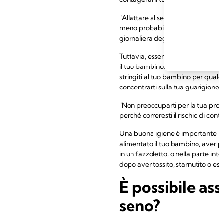
"Allattare al seno in caso di mal
meno probabilità di contrarre i t
giornaliera degli anticorpi prote
Tuttavia, essere malate e contin
il tuo bambino. Mantieniti idrata
stringiti al tuo bambino per qual
concentrarti sulla tua guarigione
"Non preoccuparti per la tua pro
perché correresti il rischio di co
Una buona igiene è importante pe
alimentato il tuo bambino, aver 
in un fazzoletto, o nella parte i
dopo aver tossito, starnutito o ess
È possibile a
seno?