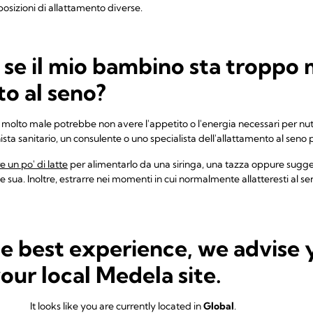
osizioni di allattamento diverse.
se il mio bambino sta troppo 
to al seno?
olto male potrebbe non avere l'appetito o l'energia necessari per nutrir
ista sanitario, un consulente o uno specialista dell'allattamento al seno pe
e un po' di latte
per alimentarlo da una siringa, una tazza oppure sugge
e sua. Inoltre, estrarre nei momenti in cui normalmente allatteresti al se
 del tuo bambino o hai dubbi sulla sua assunzione di latte consulta ra
he best experience, we advise 
re al seno anche quando sono 
your local Medela site.
 cosa che ti andrebbe di fare, è consigliabile continuare ad allattare q
 l'influenza, la febbre, la diarrea e il vomito o la
mastite
, continua ad 
It looks like you are currently located in
Global
.
so il latte materno; infatti, contiene anticorpi che riducono il rischio c