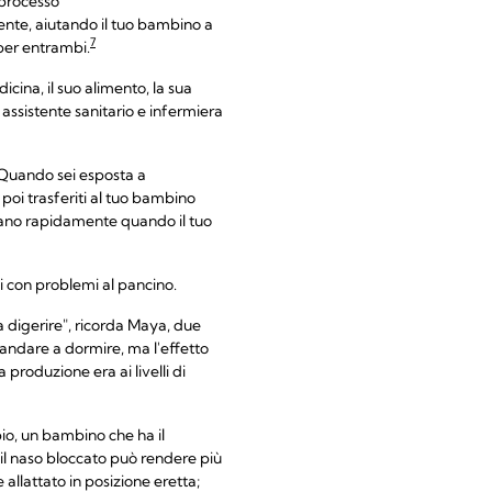
 processo
mente, aiutando il tuo bambino a
7
 per entrambi.
cina, il suo alimento, la sua
assistente sanitario e infermiera
Quando sei esposta a
poi trasferiti al tuo bambino
entano rapidamente quando il tuo
ni con problemi al pancino.
 a digerire", ricorda Maya, due
andare a dormire, ma l'effetto
produzione era ai livelli di
io, un bambino che ha il
 il naso bloccato può rendere più
 allattato in posizione eretta;