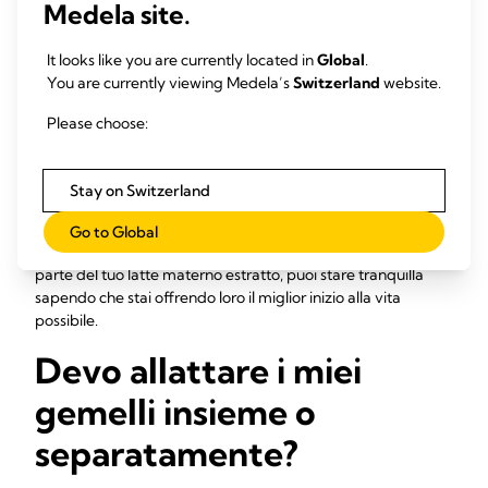
Medela site.
importante che potessi fare per loro".
Potresti avere un bambino che è abbastanza forte per
It looks like you are currently located in
Global
.
alimentarsi al seno, mentre l'altro ha ancora bisogno di latte
You are currently viewing Medela’s
Switzerland
website.
estratto. In questa situazione, le mamme trovano che sia più
semplice estrarre per il gemello più debole allattando quello
Please choose:
più forte.
È stato dimostrato che il latte materno riduce il rischio di
Stay on Switzerland
contrarre alcuni gravi malattie a cui sono più predisposti i
neonati prematuri, tra cui l'enterocolite necrotizzante (NEC)
Go to Global
5
e la sepsi.
Quindi, se i tuoi gemelli possono assumere una
parte del tuo latte materno estratto, puoi stare tranquilla
sapendo che stai offrendo loro il miglior inizio alla vita
possibile.
Devo allattare i miei
gemelli insieme o
separatamente?