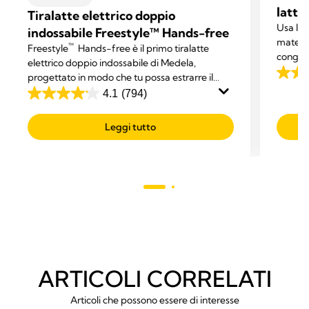
latte
Tiralatte elettrico doppio
Usa le 
indossabile Freestyle™ Hands-free
materno
™
Freestyle
Hands-free è il primo tiralatte
congela
elettrico doppio indossabile di Medela,
appena 
progettato in modo che tu possa estrarre il
4.8
latte mentre ti dedichi ad altre attività.
4.1
(794)
su
4.1
5
su
Leggi tutto
stelle.
5
476
stelle.
recens
794
recensioni
ARTICOLI CORRELATI
Articoli che possono essere di interesse