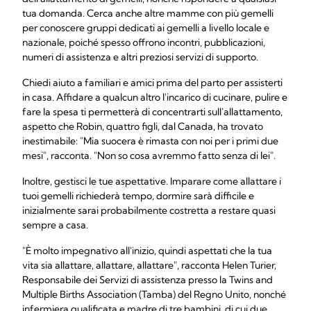
tua domanda. Cerca anche altre mamme con più gemelli
per conoscere gruppi dedicati ai gemelli a livello locale e
nazionale, poiché spesso offrono incontri, pubblicazioni,
numeri di assistenza e altri preziosi servizi di supporto.
Chiedi aiuto a familiari e amici prima del parto per assisterti
in casa. Affidare a qualcun altro l'incarico di cucinare, pulire e
fare la spesa ti permetterà di concentrarti sull'allattamento,
aspetto che Robin, quattro figli, dal Canada, ha trovato
inestimabile: "Mia suocera è rimasta con noi per i primi due
mesi", racconta. "Non so cosa avremmo fatto senza di lei".
Inoltre, gestisci le tue aspettative. Imparare come allattare i
tuoi gemelli richiederà tempo, dormire sarà difficile e
inizialmente sarai probabilmente costretta a restare quasi
sempre a casa.
"È molto impegnativo all'inizio, quindi aspettati che la tua
vita sia allattare, allattare, allattare", racconta Helen Turier,
Responsabile dei Servizi di assistenza presso la Twins and
Multiple Births Association (Tamba) del Regno Unito, nonché
infermiera qualificata e madre di tre bambini, di cui due