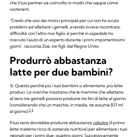
che il tuo partner sia coinvolto in modo che sappia come
sostenerti.
"Credo che uno dei motivi principali per cui non ho avuto
problemi ad allattare i gemelli, avendo invece riscontrato
difficoltà con l'altro mio figlio, è perché in ospedale ho
ricevuto l'aiuto di un esperto durante i primi importantissimi
giorni", racconta Zoe, tre figli, dal Regno Unito.
Produrrò abbastanza
latte per due bambini?
Sì. Questo perché più i tuoi bambini si alimentano, più latte
produci. Le ricerche mostrano che le mamme che allattano
al seno tre gemelli possono produrre tre litri di latte al giorno
(considerando che un maschio, in media, ne assume 831 ml
2
3
al giorno).
,
Il tuo seno dovrebbe produrre abbastanza
colostro
(il primo
latte materno ricco di sostanze nutritive) per alimentare i tuoi
neonati per i primi due-quattro giorni. Successivamente