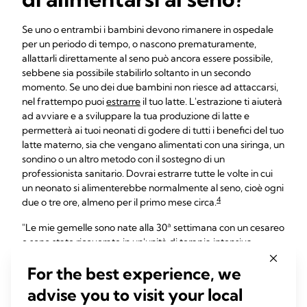
Se uno o entrambi i bambini devono rimanere in ospedale
per un periodo di tempo, o nascono prematuramente,
allattarli direttamente al seno può ancora essere possibile,
sebbene sia possibile stabilirlo soltanto in un secondo
momento. Se uno dei due bambini non riesce ad attaccarsi,
nel frattempo puoi
estrarre
il tuo latte. L'estrazione ti aiuterà
ad avviare e a sviluppare la tua produzione di latte e
permetterà ai tuoi neonati di godere di tutti i benefici del tuo
latte materno, sia che vengano alimentati con una siringa, un
sondino o un altro metodo con il sostegno di un
professionista sanitario. Dovrai estrarre tutte le volte in cui
un neonato si alimenterebbe normalmente al seno, cioè ogni
4
due o tre ore, almeno per il primo mese circa.
"Le mie gemelle sono nate alla 30ª settimana con un cesareo
e sono state ricoverate in un'unità di terapia intensiva
neonatale per molte settimane", ricorda Monika, tre figli,
For the best experience, we
dalla Svizzera. "Non potevano essere allattate fino alla 34ª o
alla 35ª settimana. Così, nel primo mese estraevo ogni
advise you to visit your local
giorno, almeno otto volte al giorno. Mi è sembrata la cosa più