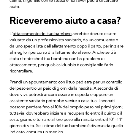
calma, sii gentile con te stessa e non aver paura di cercare
aiuto.
Riceveremo aiuto a casa?
L'
attaccamento del tuo bambino
avrebbe dovuto essere
valutato da un professionista sanitario, da un consulente o
da uno specialista dell'allattamento dopo il parto, per iniziare
al meglio il percorso di allattamento al seno. Anche se ti è
stato riferito che il tuo bambino non ha problemi di
attaccamento, per qualsiasi dubbio è consigliabile farlo
ricontrollare.
Prendi un appuntamento con il tuo pediatra per un controllo
del peso entro un paio di giorni dalla nascita. A seconda di
dove vivi, potresti ancora essere in ospedale oppure un
assistente sanitario potrebbe venire a casa tua. I neonati
possono perdere fino al 10% del proprio peso nei primi giorni;
tuttavia, dovrebbero iniziare a recuperarlo entro il quinto o il
sesto giorno e tornare al loro peso alla nascita entro il 10°–14°
giorno di vita. Se il ritmo del tuo bambino è diverso da quello
indicato, consulta un medico.