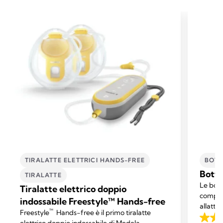
TIRALATTE ELETTRICI HANDS-FREE
BOTT
Botti
TIRALATTE
Le bott
Tiralatte elettrico doppio
complem
indossabile Freestyle™ Hands-free
allatta
™
Freestyle
Hands-free è il primo tiralatte
sono co
elettrico doppio indossabile di Medela,