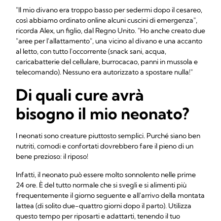
"Il mio divano era troppo basso per sedermi dopo il cesareo,
così abbiamo ordinato online alcuni cuscini di emergenza",
ricorda Alex, un figlio, dal Regno Unito. "Ho anche creato due
"aree per l'allattamento", una vicino al divano e una accanto
al letto, con tutto l'occorrente (snack sani, acqua,
caricabatterie del cellulare, burrocacao, panni in mussola e
telecomando). Nessuno era autorizzato a spostare nulla!"
Di quali cure avrà
bisogno il mio neonato?
I neonati sono creature piuttosto semplici. Purché siano ben
nutriti, comodi e confortati dovrebbero fare il pieno di un
bene prezioso: il riposo!
Infatti, il neonato può essere molto sonnolento nelle prime
24 ore. È del tutto normale che si svegli e si alimenti più
frequentemente il giorno seguente e all'arrivo della montata
lattea (di solito due-quattro giorni dopo il parto). Utilizza
questo tempo per riposarti e adattarti, tenendo il tuo