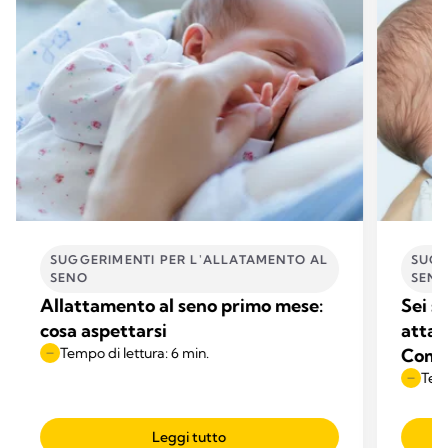
SUGGERIMENTI PER L'ALLATAMENTO AL
SUGG
SENO
SEN
Allattamento al seno primo mese:
Sei s
cosa aspettarsi
attac
Tempo di lettura: 6 min.
Come 
Temp
Leggi tutto