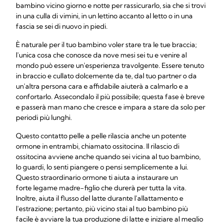
bambino vicino giorno e notte per rassicurarlo, sia che si trovi
in una culla di vimini, in un lettino accanto al letto o in una
fascia se sei di nuovo in piedi.
È naturale per il tuo bambino voler stare tra le tue braccia;
l'unica cosa che conosce da nove mesi sei tu e venire al
mondo può essere un'esperienza travolgente. Essere tenuto
in braccio e cullato dolcemente da te, dal tuo partner o da
un'altra persona cara e affidabile aiuterà a calmarlo e a
confortarlo. Assecondalo il più possibile; questa fase è breve
e passerà man mano che cresce e impara a stare da solo per
periodi più lunghi.
Questo contatto pelle a pelle rilascia anche un potente
ormone in entrambi, chiamato ossitocina. Il rilascio di
ossitocina avviene anche quando sei vicina al tuo bambino,
lo guardi, lo senti piangere o pensi semplicemente a lui.
Questo straordinario ormone ti aiuta a instaurare un
forte legame madre-figlio che durerà per tutta la vita.
Inoltre, aiuta il flusso del latte durante l'allattamento e
l'estrazione; pertanto, più vicino stai al tuo bambino più
facile è avviare la tua produzione di latte e iniziare al meglio