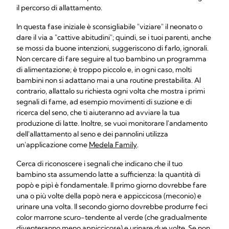
il percorso di allattamento.
In questa fase iniziale è sconsigliabile "viziare" il neonato o
dare il via a "cattive abitudini"; quindi, se i tuoi parenti, anche
se mossi da buone intenzioni, suggeriscono di farlo, ignorali.
Non cercare di fare seguire al tuo bambino un programma
di alimentazione; è troppo piccolo e, in ogni caso, molti
bambini non si adattano mai a una routine prestabilita. Al
contrario, allattalo su richiesta ogni volta che mostra i primi
segnali di fame, ad esempio movimenti di suzione e di
ricerca del seno, che ti aiuteranno ad avviare la tua
produzione di latte. Inoltre, se vuoi monitorare l'andamento
dell'allattamento al seno e dei pannolini utilizza
un'applicazione come
Medela Family
.
Cerca di riconoscere i segnali che indicano che il tuo
bambino sta assumendo latte a sufficienza: la quantità di
popò e pipì è fondamentale. Il primo giorno dovrebbe fare
una o più volte della popò nera e appiccicosa (meconio) e
urinare una volta. Il secondo giorno dovrebbe produrre feci
color marrone scuro-tendente al verde (che gradualmente
diventeranno meno appiccicose) e urinare due volte. Se non