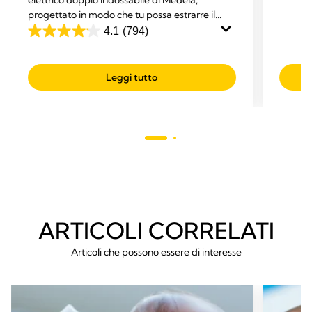
4.0
Calma.
progettato in modo che tu possa estrarre il
su
latte mentre ti dedichi ad altre attività.
4.1
(794)
5
4.1
stelle.
su
231
5
Leggi tutto
recens
stelle.
794
recensioni
ARTICOLI CORRELATI
Articoli che possono essere di interesse