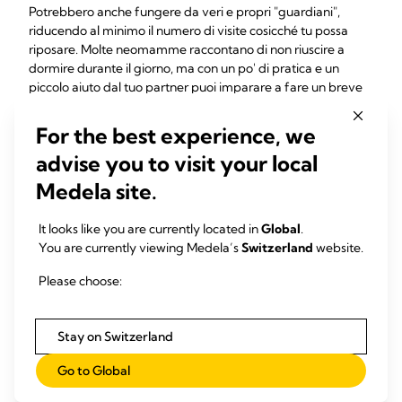
Potrebbero anche fungere da veri e propri "guardiani",
riducendo al minimo il numero di visite cosicché tu possa
riposare. Molte neomamme raccontano di non riuscire a
dormire durante il giorno, ma con un po' di pratica e un
piccolo aiuto dal tuo partner puoi imparare a fare un breve
"pisolino rigenerante". Assicurati che la camera da letto sia
buia e tranquilla e rimuovi eventuali schermi digitali o
For the best experience, we
telefoni cellulari. Anche se ti sdrai soltanto per 20 minuti in
advise you to visit your local
tranquillità, senza distrazioni, mentre il tuo partner si prende
cura del tuo bambino il tuo corpo riesce a riposarsi. Dopo un
Medela site.
po' di pratica dovresti rilassarti e riuscire a dormire.
It looks like you are currently located in
Global
.
"Non avrei potuto superare quei primi giorni senza mio
You are currently viewing Medela’s
Switzerland
website.
marito", racconta Kate, due figli, dal Regno Unito. "Con
entrambe le nostre figlie si alzava per passarmi la bambina a
Please choose:
ogni poppata, cambiava i pannolini e le rimetteva a dormire
subito dopo. Se una delle due era inquieta nelle prime ore
del mattino, la portava al piano di sotto e la coccolava".
Stay on Switzerland
È stato dimostrato che questo tipo di sostegno è utile
Go to Global
nell'allattamento al seno: uno studio ha scoperto che le
neomamme che hanno dichiarato di avere ricevuto un