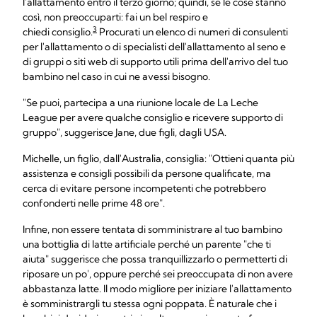
l'allattamento entro il terzo giorno; quindi, se le cose stanno
così, non preoccuparti: fai un bel respiro e
3
chiedi consiglio.
Procurati un elenco di numeri di consulenti
per l'allattamento o di specialisti dell'allattamento al seno e
di gruppi o siti web di supporto utili prima dell'arrivo del tuo
bambino nel caso in cui ne avessi bisogno.
"Se puoi, partecipa a una riunione locale de La Leche
League per avere qualche consiglio e ricevere supporto di
gruppo", suggerisce Jane, due figli, dagli USA.
Michelle, un figlio, dall'Australia, consiglia: "Ottieni quanta più
assistenza e consigli possibili da persone qualificate, ma
cerca di evitare persone incompetenti che potrebbero
confonderti nelle prime 48 ore".
Infine, non essere tentata di somministrare al tuo bambino
una bottiglia di latte artificiale perché un parente "che ti
aiuta" suggerisce che possa tranquillizzarlo o permetterti di
riposare un po', oppure perché sei preoccupata di non avere
abbastanza latte. Il modo migliore per iniziare l'allattamento
è somministrargli tu stessa ogni poppata. È naturale che i