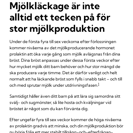
Mjölkläckage är inte
alltid ett tecken på för
stor mjölkproduktion
Under de första fyra till sex veckorna efter förlossningen
kommer nivåerna av det mjölkproducerande hormonet
prolaktin att öka varje gång som mjölk avlägsnas från dina
bröst. Dina bröst anpassas under dessa första veckor efter
hur mycket mjölk ditt barn behöver och hur stor mängd de
ska producera varje timme. Det är därför vanligt och helt
normalt att ha läckande bröst som fylls i snabb takt – och till
1
och med sprutar mjölk under utdrivningsfasen.
Samtidigt håller även ditt barn på att lära sig samordna sitt
svälj- och sugmönster, så lite hosta och kväljningar vid
bröstet är något som du kan förvänta dig.
Efter ungefär fyra till sex veckor kommer de höga nivåerna
av prolaktin gradvis att minska, och din mjölkproduktion bör
nu börja följa ett mer stabilt
tillgång-och-efterfrågan-