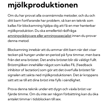
mjölkproduktionen
Om du har provat alla ovannämnda metoder, och du och
ditt barn fortfarande har problem, så kan en teknik som
kallas för blockamning hjälpa dig att få en mer hanterbar
mjölkproduktion. Du ska emellertid rådfråga
amningsrådgivare eller amningsspecialist
innan du provar
denna metod.
Blockamning innebär att du ammar ditt barn när det visar
tecken på hunger under en period på fyra timmar, men bara
från det ena bröstet. Det andra bröstet blir då väldigt fullt.
Bröstmjölken innehåller något som kallas FIL (feedback
inhibitor of lactation) som gör att det överfulla bröstet får
signalen att sakta ned mjölkproduktionen. Det är kroppens
sätt att se till att dina bröst inte fylls i oändlighet.
Prova denna teknik under ett dygn och växla bröst var
fjärde timme. Om du inte ser någon förbättring kan du öka
antalet timmar i tidsblocken till sex.