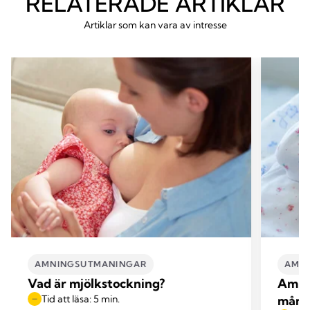
RELATERADE ARTIKLAR
Artiklar som kan vara av intresse
AMNINGSUTMANINGAR
AMNI
Vad är mjölkstockning?
Amnin
Tid att läsa: 5 min.
månad