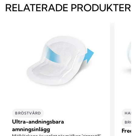
RELATERADE PRODUKTER
BRÖSTVÅRD
HAND
Ultra-andningsbara
BRÖ
amningsinlägg
Frees
Mjölkläckage är vanligt när mjölken "rinner till"