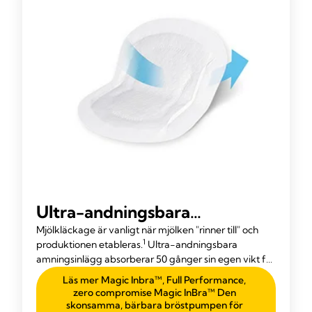
Ultra-andningsbara
amningsinlägg
Mjölkläckage är vanligt när mjölken "rinner till" och
1
produktionen etableras.
Ultra-andningsbara
amningsinlägg absorberar 50 gånger sin egen vikt för
att hålla dig torr och säker.
Läs mer Magic Inbra™, Full Performance,
zero compromise Magic InBra™ Den
skonsamma, bärbara bröstpumpen för