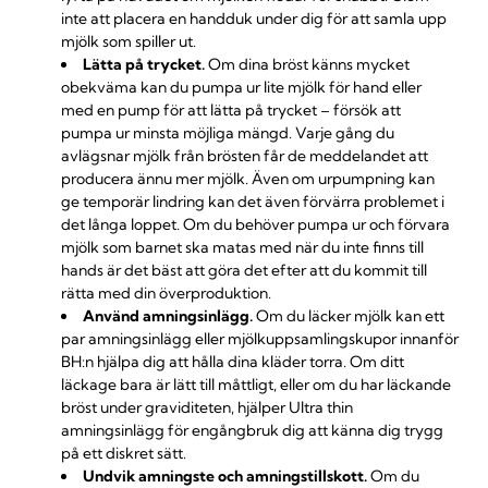
inte att placera en handduk under dig för att samla upp
mjölk som spiller ut.
Lätta på trycket.
Om dina bröst känns mycket
obekväma kan du pumpa ur lite mjölk för hand eller
med en pump för att lätta på trycket – försök att
pumpa ur minsta möjliga mängd. Varje gång du
avlägsnar mjölk från brösten får de meddelandet att
producera ännu mer mjölk. Även om urpumpning kan
ge temporär lindring kan det även förvärra problemet i
det långa loppet. Om du behöver
pumpa ur och förvara
mjölk
som barnet ska matas med när du inte finns till
hands är det bäst att göra det efter att du kommit till
rätta med din överproduktion.
Använd amningsinlägg.
Om du läcker mjölk kan ett
par
amningsinlägg
eller
mjölkuppsamlingskupor
innanför
BH:n hjälpa dig att hålla dina kläder torra. Om ditt
läckage bara är lätt till måttligt, eller om du har läckande
bröst under graviditeten, hjälper
Ultra thin
amningsinlägg
för engångbruk dig att känna dig trygg
på ett diskret sätt.
Undvik amningste och amningstillskott.
Om du