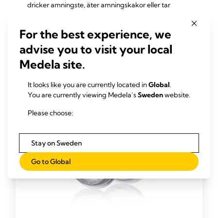
dricker amningste, äter amningskakor eller tar
örtbaserade tillskott för att få igång mjölkproduktionen
under de första dagarna ska du sluta med det, eftersom
For the best experience, we
det kan vara en del av problemet.
advise you to visit your local
Medela site.
It looks like you are currently located in
Global
.
You are currently viewing Medela’s
Sweden
website.
Please choose:
Stay on Sweden
Go to Global