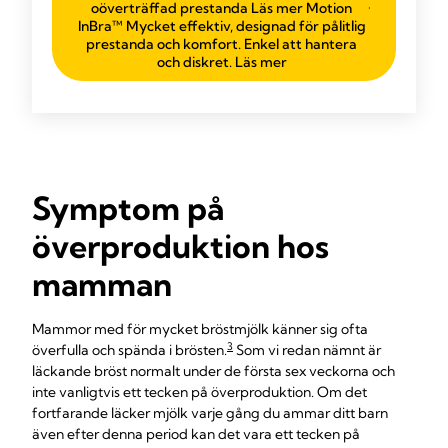
oöverträffad prestanda Läs mer Motion
InBra™ Mycket effektiv, designad för pålitlig
prestanda och komfort. Enkel att hantera
och diskret. Läs mer
Symptom på
överproduktion hos
mamman
Mammor med för mycket bröstmjölk känner sig ofta
3
överfulla och spända i brösten.
Som vi redan nämnt är
läckande bröst normalt under de första sex veckorna och
inte vanligtvis ett tecken på överproduktion. Om det
fortfarande läcker mjölk varje gång du ammar ditt barn
även efter denna period kan det vara ett tecken på