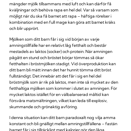
mängder mjölk tillsammans med luft och kan därför få
kväljningar och behöva rapa en hel del. Var så varsam som
möjligt när du ska få barnet att rapa – häftiga rörelser i
kombination med en full mage kan göra att barnet kräks
och blir upprört.
Mjölken som ditt barn får i sig vid början av varje
amningstillfälle har en relativt låg fetthalt och består
mestadels av laktos (socker) och protein. När amningen
pågått en stund och bröstet börjar tömmas så ökar
fetthalten i bröstmjölken stadigt. Vid överproduktion kan
ditt barn bli mätt innan det har hunnit tömma ditt bröst
fullständigt. Det innebär att det får i sig en hel del
bröstmjölk som är rik på laktos, men inte så mycket av den
fetthaltiga mjölken som kommer i slutet av amningen. För
mycket laktos istället för en välbalanserad måltid kan
försvåra matsmältningen, vilket kan leda till explosiv,
skummande och grönaktig avföring.
I denna situation kan ditt barn paradoxalt nog vilja amma
konstant och bli gnälligt mellan amningstillfällena – fastän
barnet får i sig tillräckligt med kalorier gör den låga