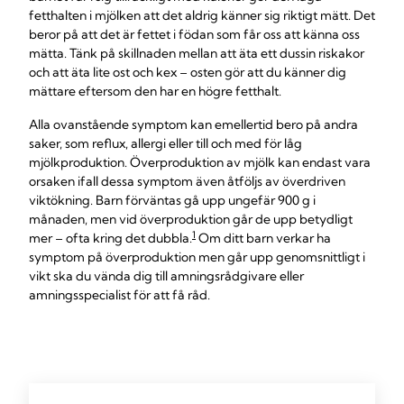
fetthalten i mjölken att det aldrig känner sig riktigt mätt. Det
beror på att det är fettet i födan som får oss att känna oss
mätta. Tänk på skillnaden mellan att äta ett dussin riskakor
och att äta lite ost och kex – osten gör att du känner dig
mättare eftersom den har en högre fetthalt.
Alla ovanstående symptom kan emellertid bero på andra
saker, som reflux, allergi eller till och med för låg
mjölkproduktion. Överproduktion av mjölk kan endast vara
orsaken ifall dessa symptom även åtföljs av överdriven
viktökning. Barn förväntas gå upp ungefär 900 g i
månaden, men vid överproduktion går de upp betydligt
1
mer – ofta kring det dubbla.
Om ditt barn verkar ha
symptom på överproduktion men går upp genomsnittligt i
vikt ska du vända dig till amningsrådgivare eller
amningsspecialist för att få råd.