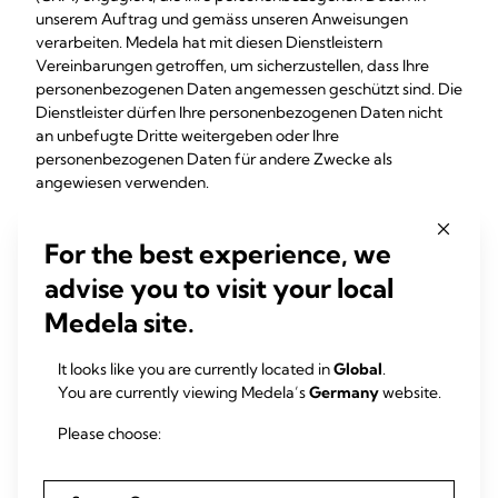
unserem Auftrag und gemäss unseren Anweisungen
verarbeiten. Medela hat mit diesen Dienstleistern
Vereinbarungen getroffen, um sicherzustellen, dass Ihre
personenbezogenen Daten angemessen geschützt sind. Die
Dienstleister dürfen Ihre personenbezogenen Daten nicht
an unbefugte Dritte weitergeben oder Ihre
personenbezogenen Daten für andere Zwecke als
angewiesen verwenden.
5. Quelle Ihrer personenbezogenen Daten
For the best experience, we
Ihre personenbezogenen Daten stammen möglicherweise
advise you to visit your local
von IQVIA Commercial GmbH & Co. OHG,
Unterschweinstiege 2-14, 60549 Frankfurt am Main,
Medela site.
Deutschland. Sie verarbeitet auf Basis der
Interessenabwägung gemäß Art. 6 (1) (f) DSGVO Ihre
It looks like you are currently located in
Global
.
Adressdaten und Selektionsmerkmale für Zwecke der
You are currently viewing Medela’s
Germany
website.
Direktwerbung von Unternehmen sowie zur Prüfung und
Anreicherung von Adressbeständen anderer Unternehmen .
Please choose:
6. Ort und Dauer der Speicherung Ihrer
personenbezogenen Daten