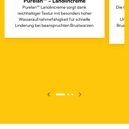
Purelan™ – Lanolincreme
Purelan™ Lanolincreme sorgt dank
Die Co
reichhaltiger Textur mit besonders hoher
di
Wasseraufnahmefähigkeit für schnelle
Unte
Linderung bei beanspruchten Brustwarzen.
Brustw