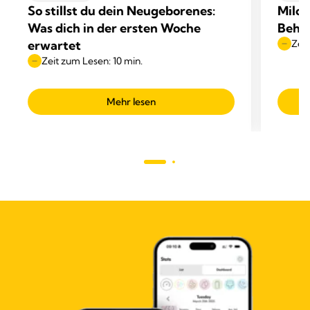
So stillst du dein Neugeborenes:
Milch
Was dich in der ersten Woche
Beha
erwartet
Zeit
Zeit zum Lesen: 10 min.
Mehr lesen