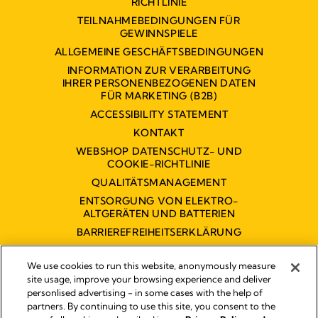
RICHTLINIE
TEILNAHMEBEDINGUNGEN FÜR
GEWINNSPIELE
ALLGEMEINE GESCHÄFTSBEDINGUNGEN
INFORMATION ZUR VERARBEITUNG
IHRER PERSONENBEZOGENEN DATEN
FÜR MARKETING (B2B)
ACCESSIBILITY STATEMENT
KONTAKT
WEBSHOP DATENSCHUTZ- UND
COOKIE-RICHTLINIE
QUALITÄTSMANAGEMENT
ENTSORGUNG VON ELEKTRO-
ALTGERÄTEN UND BATTERIEN
BARRIEREFREIHEITSERKLÄRUNG
We use cookies to run this website, anonymously measure
site usage, improve your browsing experience and deliver
personlised advertising - in some cases with the help of
partners. By continuing to use this site, you consent to the
Impressum