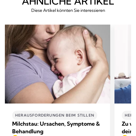
ÄHNLICHE ARTIKEL
Diese Artikel könnten Sie interessieren
HERAUSFORDERUNGEN BEIM STILLEN​
HERA
Milchstau: Ursachen, Symptome &
Zu we
Behandlung
deine