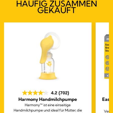
HÄUFIG ZUSAMMEN
GEKAUFT
4.2
(702)
Harmony Handmilchpumpe
Easy
Harmony™ ist eine einseitige
Handmilchpumpe und ideal für Mütter, die
Verwe