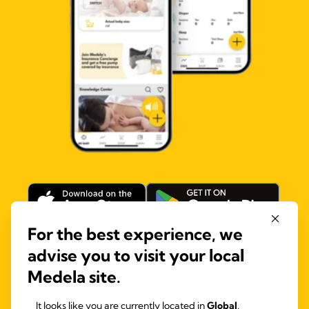
For the best experience, we
advise you to visit your local
Holen Sie sich die App!
Medela site.
Die Medela Family App begleitet Sie von der
Schwangerschaft bis nach der Geburt und hilft Ihnen, den
It looks like you are currently located in
Global
.