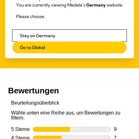
Überblick über die Bedürfnisse Ihres Babys zu behalten.
You are currently viewing Medela’s
Germany
website.
Schwangerschaft
Please choose:
Stillen
Abpumpen
Stay on Germany
Go to Global