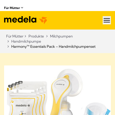
Für Mütter
hea
Für Mütter
Produkte
Milchpumpen
Handmilchpumpe
Harmony™ Essentials Pack – Handmilchpumpenset