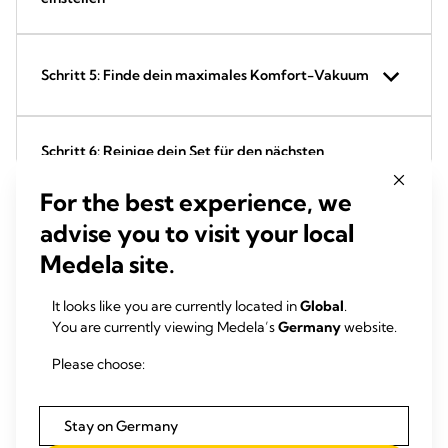
Schritt 5: Finde dein maximales Komfort-Vakuum
Schritt 6: Reinige dein Set für den nächsten
Gebrauch
For the best experience, we
advise you to visit your local
Wie lange benötigst du deine Symphony?
Medela site.
It looks like you are currently located in
Global
.
Mehr erfahren: Warum Abpumpen jetzt so wichtig
You are currently viewing Medela’s
Germany
website.
ist
Please choose:
Downloads
Stay on Germany