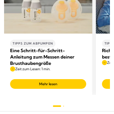
TIPPS ZUM ABPUMPEN
TIPP
Eine Schritt-für-Schritt-
Richt
Anleitung zum Messen deiner
beste
Brusthaubengröße
Zeit
Zeit zum Lesen: 1 min.
Mehr lesen