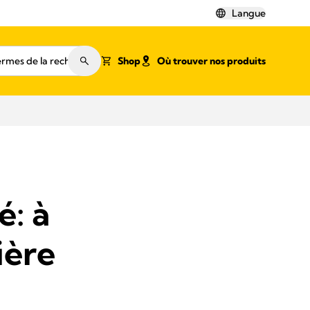
Langue
Shop
Où trouver nos produits
é: à
ière