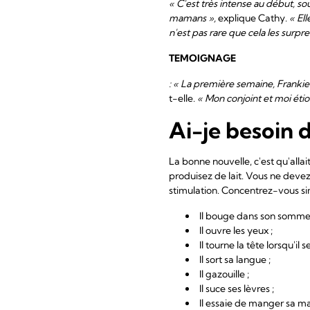
« C'est très intense au début, so
mamans »,
explique Cathy.
« El
n'est pas rare que cela les surpr
TEMOIGNAGE
: « La première semaine, Frankie 
t-elle.
« Mon conjoint et moi éti
Ai-je besoin d
La bonne nouvelle, c'est qu'all
produisez de lait. Vous ne devez
stimulation. Concentrez-vous s
Il bouge dans son sommei
Il ouvre les yeux ;
Il tourne la tête lorsqu'il
Il sort sa langue ;
Il gazouille ;
Il suce ses lèvres ;
Il essaie de manger sa ma