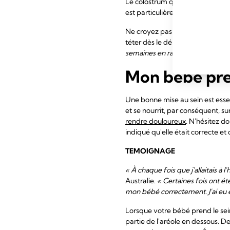
Le colostrum que vous recueille
est particulièrement précieux si
Ne croyez pas qu'il est impossib
téter dès le départ.
« J'ai trava
semaines en raison d'une prématuri
Mon bébé pren
Une bonne mise au sein est esse
et se nourrit, par conséquent, 
rendre douloureux
. N'hésitez d
indiqué qu'elle était correcte 
TEMOIGNAGE
« À chaque fois que j'allaitais à 
Australie.
« Certaines fois ont é
mon bébé correctement. J'ai eu e
Lorsque votre bébé prend le sein
partie de l'aréole en dessous. D
6