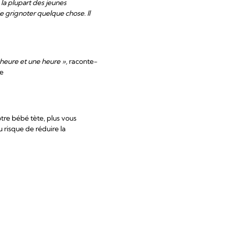
 la plupart des jeunes
de grignoter quelque chose. Il
i-heure et une heure »,
raconte-
ie
otre bébé tète, plus vous
 risque de réduire la