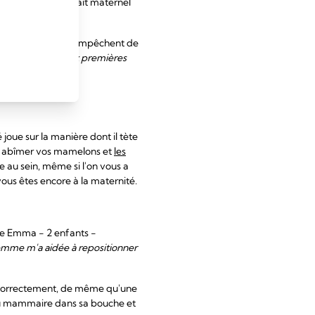
 pour la santé
, le lait maternel
ons médicales qui l'empêchent de
out pendant les six premières
,
raconte Cathy.
 joue sur la manière dont il tète
ut abîmer vos mamelons et
les
e au sein, même si l'on vous a
us êtes encore à la maternité.
e Emma - 2 enfants -
femme m'a aidée à repositionner
si correctement, de même qu'une
issu mammaire dans sa bouche et