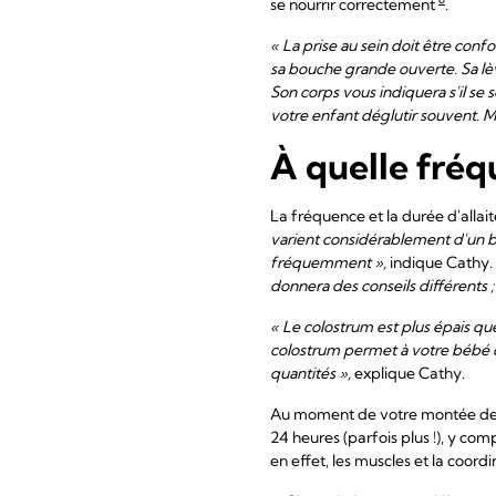
se nourrir correctement
.
« La prise au sein doit être conf
sa bouche grande ouverte. Sa lèv
Son corps vous indiquera s'il se
votre enfant déglutir souvent. M
À quelle fréq
La fréquence et la durée d'all
varient considérablement d'un béb
fréquemment »,
indique Cathy.
donnera des conseils différents 
« Le colostrum est plus épais que 
colostrum permet à votre bébé de 
quantités »,
explique Cathy.
Au moment de votre montée de lai
24 heures (parfois plus !), y comp
en effet, les muscles et la coord