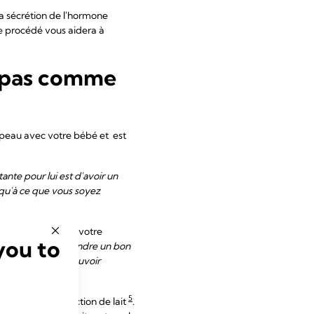
la sécrétion de l'hormone
ce procédé vous aidera à
se pas comme
 peau avec votre bébé et est
ante pour lui est d'avoir un
usqu'à ce que vous soyez
emment pour lancer votre
you to
 et au bébé de prendre un bon
lait de sorte de pouvoir
5
itier votre production de lait
.