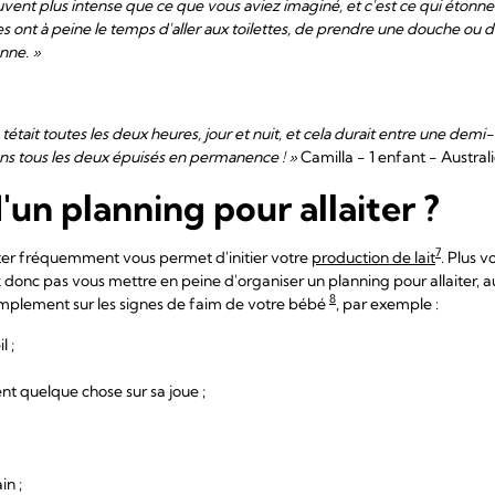
uvent plus intense que ce que vous aviez imaginé, et c'est ce qui étonne
les ont à peine le temps d'aller aux toilettes, de prendre une douche ou 
enne. »
tétait toutes les deux heures, jour et nuit, et cela durait entre une dem
ons tous les deux épuisés en permanence ! »
Camilla - 1 enfant - Austral
'un planning pour allaiter ?
7
aiter fréquemment vous permet d'initier votre
production de lait
. Plus v
 donc pas vous mettre en peine d'organiser un planning pour allaiter, au
8
implement sur les signes de faim de votre bébé
, par exemple :
l ;
 sent quelque chose sur sa joue ;
in ;