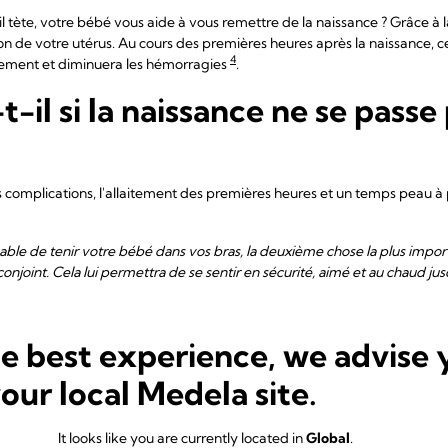
 tète, votre bébé vous aide à vous remettre de la naissance ? Grâce à 
tion de votre utérus. Au cours des premières heures après la naissance, 
4
lement et diminuera les hémorragies
.
t-il si la naissance ne se pas
s complications, l'allaitement des premières heures et un temps peau à
able de tenir votre bébé dans vos bras, la deuxième chose la plus import
onjoint. Cela lui permettra de se sentir en sécurité, aimé et au chaud j
e de téter, il est recommandé d'utiliser un tire-lait assez tôt et fréqu
he best experience, we advise 
apable de prendre le sein.
« Allaiter dès que possible permet à la maman
el »,
rassure Cathy
. « Le plus important est d'initier votre production de 
your local Medela site.
laitement. »
mer votre lait manuellement et utiliser le tire-lait de l'hôpital pour in
It looks like you are currently located in
Global
.