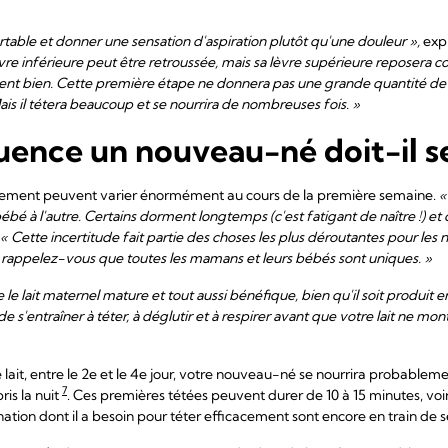
ortable et donner une sensation d'aspiration plutôt qu'une douleur »,
exp
re inférieure peut être retroussée, mais sa lèvre supérieure reposera c
 sent bien. Cette première étape ne donnera pas une grande quantité de l
ais il tétera beaucoup et se nourrira de nombreuses fois. »
uence un nouveau-né doit-il se
aitement peuvent varier énormément au cours de la première semaine.
«
é à l'autre. Certains dorment longtemps (c'est fatigant de naître !) et 
« Cette incertitude fait partie des choses les plus déroutantes pour l
; rappelez-vous que toutes les mamans et leurs bébés sont uniques. »
le lait maternel mature et tout aussi bénéfique, bien qu'il soit produit e
s'entraîner à téter, à déglutir et à respirer avant que votre lait ne mo
t, entre le 2e et le 4e jour, votre nouveau-né se nourrira probablemen
7
ris la nuit
. Ces premières tétées peuvent durer de 10 à 15 minutes, voi
ination dont il a besoin pour téter efficacement sont encore en train de 