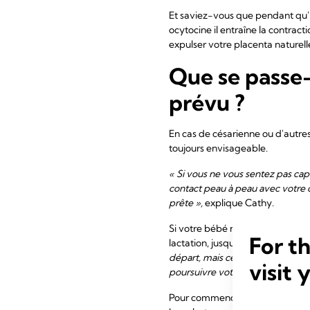
Et saviez-vous que pendant qu'il
ocytocine il entraîne la contrac
expulser votre placenta naturel
Que se passe-
prévu ?
En cas de césarienne ou d'autre
toujours envisageable.
« Si vous ne vous sentez pas cap
contact peau à peau avec votre c
prête »,
explique Cathy.
Si votre bébé n'est pas en mesur
For t
lactation, jusqu'à ce qu'il soit c
départ, mais ce n'est pas essenti
visit 
poursuivre votre aventure de l'al
Pour commencer, vous pouvez expri