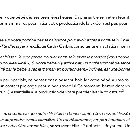
iter votre bébé dès ses premières heures. En prenant le sein et en tétan
1
es mammaires pour initier votre production de lait
. Ce n'est pas pour
 sur votre poitrine dès sa naissance pour avoir accès à votre sein. Il peu
bilité d'essayer »,
explique Cathy Garbin, consultante en lactation inter
 laissez-le essayer de trouver votre sein et de le prendre (vous pouve
nouveau-né »). Si votre bébé n'y arrive pas, un professionnel de santé
nitié par le bébé, avec la maman en position semi-inclinée, est une bo
 peu spéciale, ne pensez pas à peser ou habiller votre bébé, au moins 
d'un contact prolongé peau à peau avec lui. Ce moment libérera dans 
3
ur »), essentielle à la production de votre premier lait :
le colostrum
.
u la certitude que notre fils était en bonne santé, elles nous ont laiss
ur apprendre à nous connaître. Ce fut désordonné, empli d'émotions et 
ure particulière ensemble »,
se souvient Ellie - 2 enfants - Royaume-Un