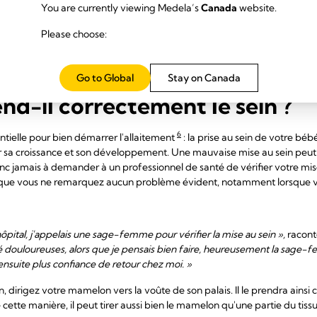
z peut ensuite être donné à votre bébé. Grâce à ses
nombreux bienfaits
You are currently viewing Medela’s
Canada
website.
 votre enfant est prématuré ou souffrant.
Please choose:
le d'allaiter si votre bébé naît prématurément ou s'il a des complicati
illé avec de nombreuses mamans dont les bébés n'ont pas pris le sein du t
té ou d'autres difficultés. Elles ont toutes réussi à allaiter par la suite »
Go to Global
Stay on Canada
d-il correctement le sein ?
6
ntielle pour bien démarrer l'allaitement
: la prise au sein de votre bébé
sur sa croissance et son développement. Une mauvaise mise au sein pe
onc jamais à demander à un professionnel de santé de vérifier votre mis
et que vous ne remarquez aucun problème évident, notamment lorsque vo
l'hôpital, j'appelais une sage-femme pour vérifier la mise au sein »,
racont
té douloureuses, alors que je pensais bien faire, heureusement la sage-
nsuite plus confiance de retour chez moi. »
, dirigez votre mamelon vers la voûte de son palais. Il le prendra ain
e cette manière, il peut tirer aussi bien le mamelon qu'une partie du t