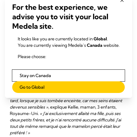
le bord avant de les utiliser. »
For the best experience, we
Allaiter avec des
advise you to visit your local
mamelons percés
Medela site.
It looks like you are currently located in
Global
.
De nombreuses maman dont les mamelons sont percés
You are currently viewing Medela’s
Canada
website.
constatent que cette situation n'a aucune incidence sur leur
capacité à allaiter. Cependant, vous devrez retirer votre
Please choose:
bijou avant chaque séance : il présente en effet un risque
d'étouffement et pourrait écorcher la langue, les gencives
ou le palais de votre bébé.
Stay on Canada
TEMOIGNAGE
Go to Global
« J'avais un piercing au mamelon, mais je l'ai retiré un an plus
tard, lorsque je suis tombée enceinte, car mes seins étaient
devenus sensibles »
, explique Kellie, maman, 3 enfants,
Royaume-Uni.
« J'ai exclusivement allaité ma fille, puis ses
deux petits frères, et je n'ai rencontré aucune difficulté. J'ai
tout de même remarqué que le mamelon percé était leur
préféré ! »