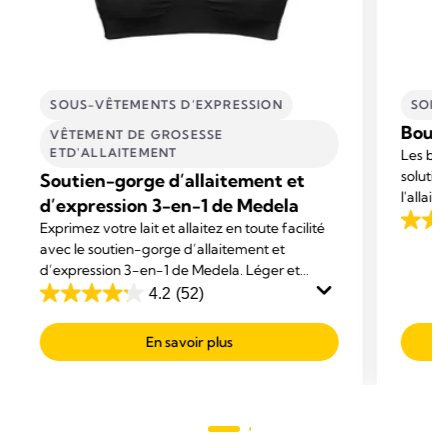
SOUS-VÊTEMENTS D’EXPRESSION
SOIN
Bouts
VÊTEMENT DE GROSESSE
ETD'ALLAITEMENT
Les bou
solutio
Soutien-gorge d’allaitement et
l'allait
d’expression 3-en-1 de Medela
ou doul
Exprimez votre lait et allaitez en toute facilité
4.5
irrités
avec le soutien-gorge d’allaitement et
out
plus fa
d’expression 3-en-1 de Medela. Léger et
of
respirant pour un confort incomparable, il offre
4.2
(52)
5
4.2
un support idéal pour intégrer des tire-laits
stars.
out
dans le soutien-gorge.
En savoir plus
595
of
revie
5
stars.
52