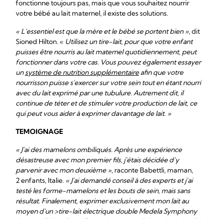
fonctionne toujours pas, mais que vous souhaitez nourrir
votre bébé au lait maternel, il existe des solutions.
« L'essentiel est que la mère et le bébé se portent bien »
, dit
Sioned Hilton. «
Utilisez un tire-lait, pour que votre enfant
puisses être nourris au lait maternel quotidiennement, peut
fonctionner dans votre cas. Vous pouvez également essayer
un
système de nutrition supplémentaire
afin que votre
nourrisson puisse s'exercer sur votre sein tout en étant nourri
avec du lait exprimé par une tubulure. Autrement dit, il
continue de téter et de stimuler votre production de lait, ce
qui peut vous aider à exprimer davantage de lait. »
TEMOIGNAGE
« J'ai des mamelons ombiliqués. Après une expérience
désastreuse avec mon premier fils, j'étais décidée d'y
parvenir avec mon deuxième »
, raconte Babettli, maman,
2 enfants, Italie.
« J'ai demandé conseil à des experts et j'ai
testé les forme-mamelons et les bouts de sein, mais sans
résultat. Finalement, exprimer exclusivement mon lait au
moyen d'un >tire-lait électrique double Medela Symphony