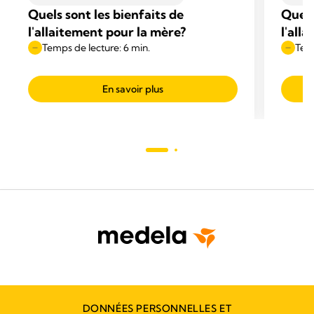
Quels sont les bienfaits de
Quels
l'allaitement pour la mère?
l'all
Temps de lecture: 6 min.
Temp
En savoir plus
DONNÉES PERSONNELLES ET