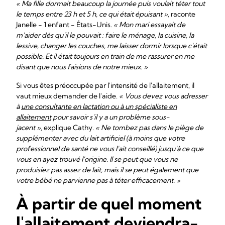
« Ma fille dormait beaucoup la journée puis voulait téter tout
le temps entre 23 h et 5 h, ce qui était épuisant »,
raconte
Janelle - 1 enfant - États-Unis.
« Mon mari essayait de
m'aider dès qu'il le pouvait : faire le ménage, la cuisine, la
lessive, changer les couches, me laisser dormir lorsque c'était
possible. Et il était toujours en train de me rassurer en me
disant que nous faisions de notre mieux. »
Si vous êtes préoccupée par l'intensité de l'allaitement, il
vaut mieux demander de l'aide.
« Vous devez vous adresser
à
une consultante en lactation ou à un spécialiste en
allaitement
pour savoir s'il y a un problème sous-
jacent »,
explique Cathy.
« Ne tombez pas dans le piège de
supplémenter avec du lait artificiel (à moins que votre
professionnel de santé ne vous l'ait conseillé) jusqu'à ce que
vous en ayez trouvé l'origine. Il se peut que vous ne
produisiez pas assez de lait, mais il se peut également que
votre bébé ne parvienne pas à téter efficacement. »
À partir de quel moment
l'allaitement deviendra-