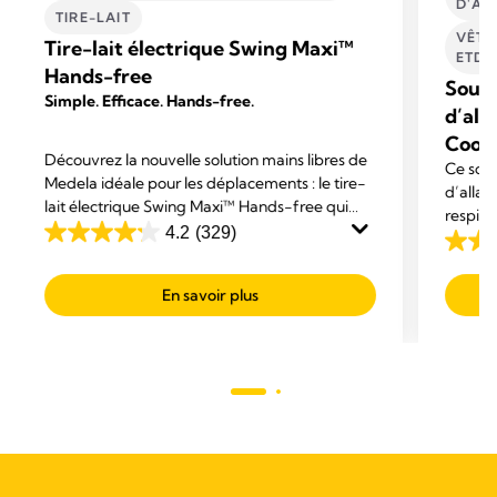
D'AL
TIRE-LAIT
VÊTE
Tire-lait électrique Swing Maxi™
ETD'
Hands-free
Souti
Simple. Efficace. Hands-free.
d’all
Cool
Découvrez la nouvelle solution mains libres de
Ce sout
Medela idéale pour les déplacements : le tire-
d’allai
lait électrique Swing Maxi™ Hands-free qui
respira
maximise votre confort et vous permet d’être
4.2
(329)
et d’un
4.2
4.2
multitâche.
rapide 
sur
sur
tempéra
En savoir plus
5
5
assuran
étoiles.
étoiles
329
145
avis
avis