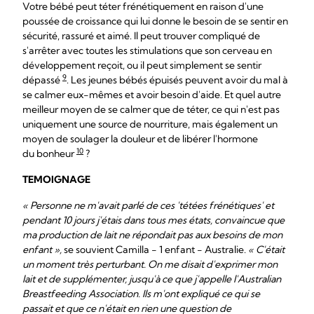
Votre bébé peut téter frénétiquement en raison d'une
poussée de croissance qui lui donne le besoin de se sentir en
sécurité, rassuré et aimé. Il peut trouver compliqué de
s'arrêter avec toutes les stimulations que son cerveau en
développement reçoit, ou il peut simplement se sentir
9
dépassé
. Les jeunes bébés épuisés peuvent avoir du mal à
se calmer eux-mêmes et avoir besoin d'aide. Et quel autre
meilleur moyen de se calmer que de téter, ce qui n'est pas
uniquement une source de nourriture, mais également un
moyen de soulager la douleur et de libérer l'hormone
10
du bonheur
?
TEMOIGNAGE
« Personne ne m'avait parlé de ces 'tétées frénétiques' et
pendant 10 jours j'étais dans tous mes états, convaincue que
ma production de lait ne répondait pas aux besoins de mon
enfant »,
se souvient Camilla - 1 enfant - Australie.
« C'était
un moment très perturbant. On me disait d'exprimer mon
lait et de supplémenter, jusqu'à ce que j'appelle l'Australian
Breastfeeding Association. Ils m'ont expliqué ce qui se
passait et que ce n'était en rien une question de