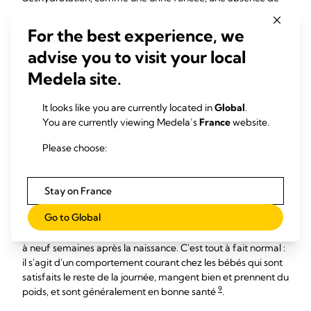
selles pendant plus de 24 heures, une fontanelle (la partie
molle sur sa tête) creuse, une jaunisse, une léthargie, une
For the best experience, we
torpeur et une absence d'envie de manger (ne pas téter
advise you to visit your local
pendant quatre à six heures), consultez rapidement un
7
médecin
.
Medela site.
Que sont les « tétées
It looks like you are currently located in
Global
.
frénétiques » ?
You are currently viewing Medela’s
France
website.
Please choose:
Lorsqu'un bébé souhaite téter très fréquemment en
l'espace de quelques heures, il s'agit de « tétées
6
frénétiques »
. Elles ont souvent lieu le soir entre 18 h et 22 h,
Stay on France
ce qui correspond au moment où de nombreux bébés sont
Go to Global
perturbés et veulent être beaucoup portés. Les mamans
rapportent souvent que cette situation a lieu pendant deux
à neuf semaines après la naissance. C'est tout à fait normal :
il s'agit d'un comportement courant chez les bébés qui sont
satisfaits le reste de la journée, mangent bien et prennent du
9
poids, et sont généralement en bonne santé
.