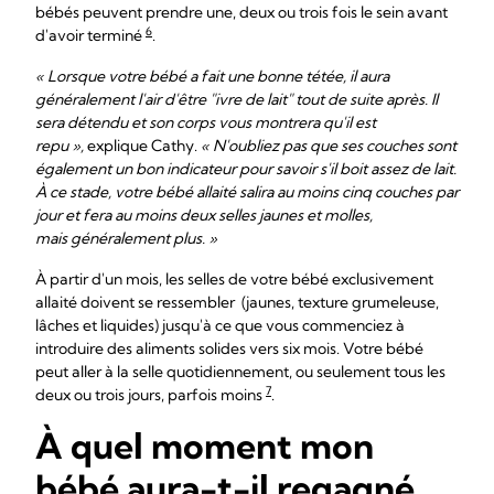
bébés peuvent prendre une, deux ou trois fois le sein avant
6
d'avoir terminé
.
« Lorsque votre bébé a fait une bonne tétée, il aura
généralement l'air d'être "ivre de lait" tout de suite après. Il
sera détendu et son corps vous montrera qu'il est
repu »,
explique Cathy.
« N'oubliez pas que ses couches sont
également un bon indicateur pour savoir s'il boit assez de lait.
À ce stade, votre bébé allaité salira au moins cinq couches par
jour et fera au moins deux selles jaunes et molles,
mais généralement plus. »
À partir d'un mois, les selles de votre bébé exclusivement
allaité doivent se ressembler (jaunes, texture grumeleuse,
lâches et liquides) jusqu'à ce que vous commenciez à
introduire des aliments solides vers six mois. Votre bébé
peut aller à la selle quotidiennement, ou seulement tous les
7
deux ou trois jours, parfois moins
.
À quel moment mon
bébé aura-t-il regagné