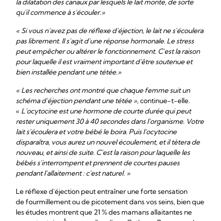
la dilatation des canaux par lesquels le lait monte, de sorte
qu'il commence à s'écouler
.
»
« Si vous n'avez pas de réflexe d'éjection, le lait ne s'écoulera
pas librement. Il s'agit d'une réponse hormonale. Le stress
peut empêcher ou altérer le fonctionnement. C'est la raison
pour laquelle il est vraiment important d'être soutenue et
bien installée pendant une tétée.»
« Les recherches ont montré que chaque femme suit un
schéma d'éjection pendant une tétée »,
continue-t-elle.
«
L'ocytocine est une hormone de courte durée qui peut
rester uniquement 30 à 40 secondes dans l'organisme. Votre
lait s'écoulera et votre bébé le boira. Puis l'ocytocine
disparaîtra, vous aurez un nouvel écoulement, et il tètera de
nouveau, et ainsi de suite. C'est la raison pour laquelle les
bébés s'interrompent et prennent de courtes pauses
pendant l'allaitement : c'est naturel. »
Le réflexe d'éjection peut entraîner une forte sensation
de fourmillement ou de picotement dans vos seins, bien que
les études montrent que 21 % des mamans allaitantes ne
5