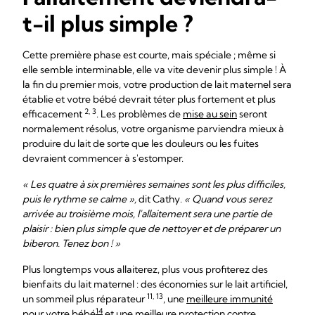
t-il plus simple ?
Cette première phase est courte, mais spéciale ; même si
elle semble interminable, elle va vite devenir plus simple ! À
la fin du premier mois, votre production de lait maternel sera
établie et votre bébé devrait téter plus fortement et plus
2, 3
efficacement
. Les problèmes de
mise au sein
seront
normalement résolus, votre organisme parviendra mieux à
produire du lait de sorte que les douleurs ou les fuites
devraient commencer à s'estomper.
« Les quatre à six premières semaines sont les plus difficiles,
puis le rythme se calme »,
dit Cathy.
« Quand vous serez
arrivée au troisième mois, l'allaitement sera une partie de
plaisir : bien plus simple que de nettoyer et de préparer un
biberon. Tenez bon ! »
Plus longtemps vous allaiterez, plus vous profiterez des
bienfaits du lait maternel : des économies sur le lait artificiel,
11, 13
un sommeil plus réparateur
, une
meilleure immunité
14
pour votre bébé
et une meilleure protection contre