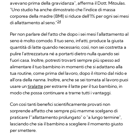
avevano prima della gravidanza", afferma il Dott. Mitoulas.
"Uno studio ha anche dimostrato che l'indice di massa
corporea della madre (BMI) si riduce dell'1% per ogni sei mesi
24
di allattamento al seno."
Per non parlare del fatto che dopo i sei mesi l'allattamento al
seno è molto comodo. Il tuo seno, infatti, produce la giusta
quantità di latte quando necessario; così, non sei costretta a
pulire l'attrezzatura né a portarti dietro nulla quando sei
fuori casa. Inoltre, potresti trovarti sempre più spesso ad
alimentare il tuo bambino in momenti che si adattano alla
tua routine, come prima del lavoro, dopo il ritorno dal nido e
all'ora della nanna. Inoltre, anche se sei tornata al lavoro puoi
usare un
tiralatte
per estrarre il latte per il tuo bambino, in
modo che possa continuare a trarne tutti i vantaggi.
Con così tanti benefici scientificamente provati non
sorprende affatto che sempre più mamme scelgano di
praticare l'"allattamento prolungato" o "a lungo termine",
lasciando che sia il bambino a scegliere il momento giusto
per smettere.