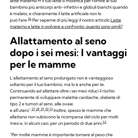
latte materno.
Il tuo latte si modifica per fornire al tuo
bambino più anticorpi anti-infettivi e globuli bianchi quando
è malato, e chiaramente il latte artificiale non lo
26
può fare.
Per saperne di più leggi il nostro articolo
Latte
materno e latte in polvere a confronto: quanto sono simili?
.
Allattamento al seno
dopo i sei mesi: I vantaggi
per le mamme
L'allattamento al seno prolungato non è vantaggioso
soltanto per il tuo bambino, ma lo è anche per te.
Continuando ad allattare oltre i sei mesi riduci il rischio
permanente di sviluppare malattie cardiache, diabete di
tipo 2 e tumori al seno, alle ovaie
27
28
29
30
31
e all'utero".
,
,
,
,
Inoltre, spesso le mamme che
allattano non subiscono la ricomparsa del ciclo per molti
32
mesi e, in alcuni casi, per un periodo di due anni.
"Per molte mamme è importante tornare al peso che