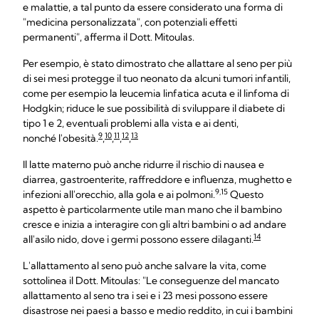
e malattie, a tal punto da essere considerato una forma di
"medicina personalizzata", con potenziali effetti
permanenti", afferma il Dott. Mitoulas.
Per esempio, è stato dimostrato che allattare al seno per più
di sei mesi protegge il tuo neonato da alcuni tumori infantili,
come per esempio la leucemia linfatica acuta e il linfoma di
Hodgkin; riduce le sue possibilità di sviluppare il diabete di
tipo 1 e 2, eventuali problemi alla vista e ai denti,
9
10
11
12
13
nonché l'obesità.
,
,
,
,
Il latte materno può anche ridurre il rischio di nausea e
diarrea, gastroenterite, raffreddore e influenza, mughetto e
9,15
infezioni all'orecchio, alla gola e ai polmoni.
Questo
aspetto è particolarmente utile man mano che il bambino
cresce e inizia a interagire con gli altri bambini o ad andare
14
all'asilo nido, dove i germi possono essere dilaganti.
L'allattamento al seno può anche salvare la vita, come
sottolinea il Dott. Mitoulas: "Le conseguenze del mancato
allattamento al seno tra i sei e i 23 mesi possono essere
disastrose nei paesi a basso e medio reddito, in cui i bambini