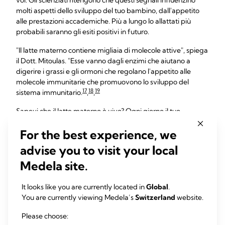
voi. Gli scienziati ritengono che questi segnali influenzino
molti aspetti dello sviluppo del tuo bambino, dall'appetito
alle prestazioni accademiche. Più a lungo lo allattati più
probabili saranno gli esiti positivi in futuro.
"Il latte materno contiene migliaia di molecole attive", spiega
il Dott. Mitoulas. "Esse vanno dagli enzimi che aiutano a
digerire i grassi e gli ormoni che regolano l'appetito alle
molecole immunitarie che promuovono lo sviluppo del
17
18
19
sistema immunitario.
,
,
Sapevi che il latte materno è vivo? Ogni giorno il tuo
bambino ingerisce da milioni a miliardi di cellule viventi; sono
For the best experience, we
presenti a migliaia in ogni millilitro di latte, ad esempio le
20
21
cellule staminali", continua.
,
"Ognuna di queste cellule ha
advise you to visit your local
un compito specifico per il mantenimento della salute del
Medela site.
tuo bambino; sono in corso delle ricerche che si prefiggono
di scoprire esattamente come questi componenti offrano
benefici al neonato durante l'allattamento al seno a lungo
It looks like you are currently located in
Global
.
termine".
You are currently viewing Medela’s
Switzerland
website.
È risaputo che l'allattamento al seno prolungato influisce
Please choose:
positivamente QI dei bambini. Gli studi dimostrano un