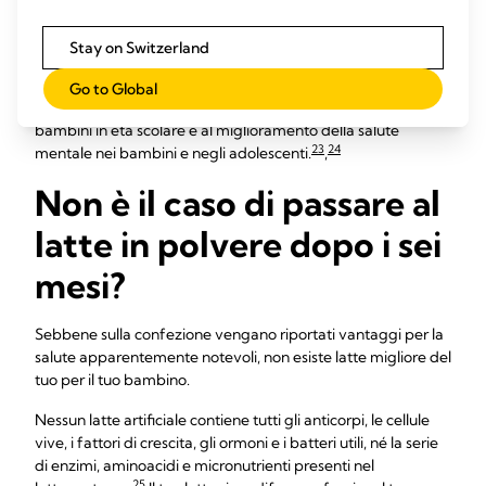
vantaggio di ben tre punti nel QI dei bambini allattati al seno
22
rispetto a quelli che non lo sono mai stati.
Stay on Switzerland
Inoltre, l'allattamento al seno oltre i sei mesi è stato collegato
Go to Global
a una quantità inferiore di problemi comportamentali nei
bambini in età scolare e al miglioramento della salute
23
24
mentale nei bambini e negli adolescenti.
,
Non è il caso di passare al
latte in polvere dopo i sei
mesi?
Sebbene sulla confezione vengano riportati vantaggi per la
salute apparentemente notevoli, non esiste latte migliore del
tuo per il tuo bambino.
Nessun latte artificiale contiene tutti gli anticorpi, le cellule
vive, i fattori di crescita, gli ormoni e i batteri utili, né la serie
di enzimi, aminoacidi e micronutrienti presenti nel
25