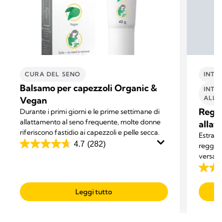
CURA DEL SENO
INTI
Balsamo per capezzoli Organic &
INTI
ALLA
Vegan
Reggi
Durante i primi giorni e le prime settimane di
allattamento al seno frequente, molte donne
allat
riferiscono fastidio ai capezzoli e pelle secca.
Estrai e
4.7
(282)
reggise
4.7
versatil
su
dotato 
5
4.3
perfett
stelle.
su
Leggi tutto
282
5
recensioni
stelle.
75