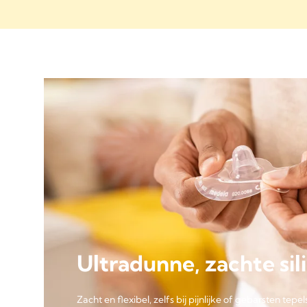
Ultradunne, zachte sil
Zacht en flexibel, zelfs bij pijnlijke of gebarsten tepel