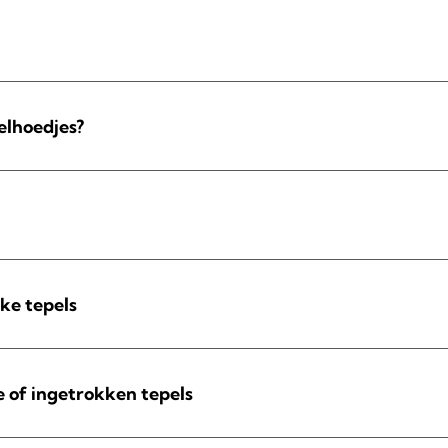
elhoedjes?
jke tepels
e of ingetrokken tepels