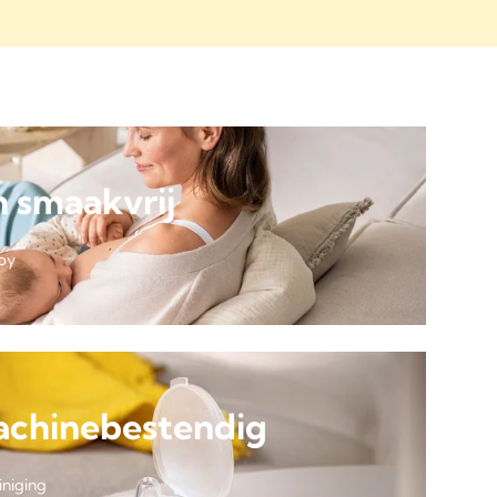
n smaakvrij
aby
chinebestendig
iniging