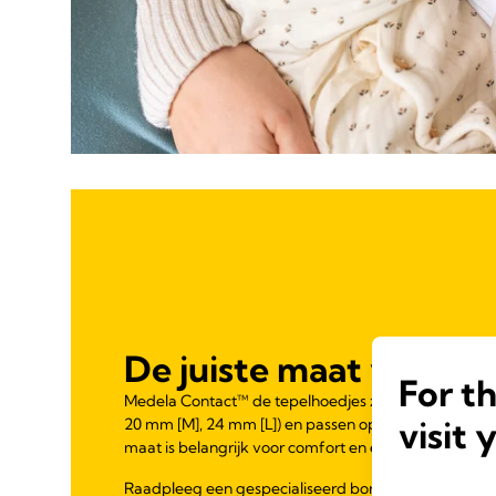
De juiste maat vinden
For t
Medela Contact™ de tepelhoedjes zijn verkrijgbaar i
visit 
20 mm [M], 24 mm [L]) en passen op verschillende tep
maat is belangrijk voor comfort en een goede melks
Raadpleeg een gespecialiseerd borstvoedingsdeskundi