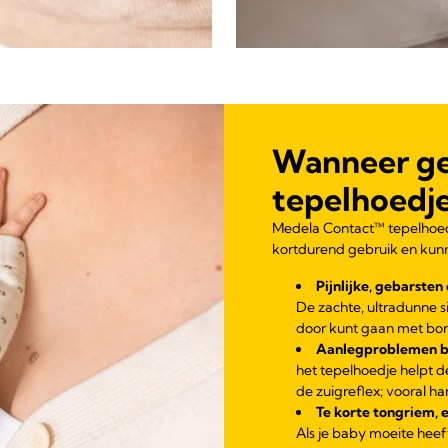
Wanneer ge
tepelhoedj
Medela Contact™ tepelhoedj
kortdurend gebruik en kun
Pijnlijke, gebarsten
De zachte, ultradunne s
door kunt gaan met bor
Aanlegproblemen bij
het tepelhoedje helpt 
de zuigreflex; vooral h
Te korte tongriem, 
Als je baby moeite hee