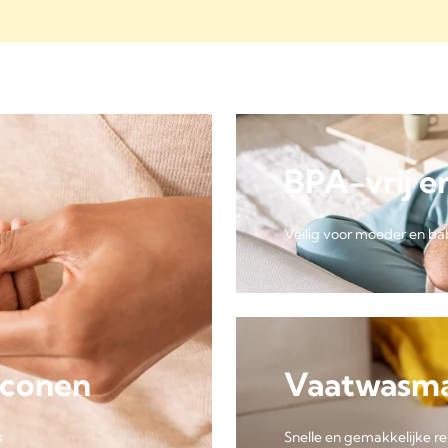
BPA-vrij e
Veilig voor moeder en b
iconen
Vaatwasma
s
Snelle en gemakkelijke re