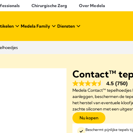
essionals​
Chirurgische Zorg
Over Medela
tikelen
Medela Family
Diensten
elhoedjes
Contact™ tep
4.5
(750)
Medela Contact™ tepelhoedjes bi
aanleggen, beschermen de tepel
het herstel van eventuele kloofj
zachte siliconen met een uitge
Nu kopen
Beschermt pijnlijke tepels 