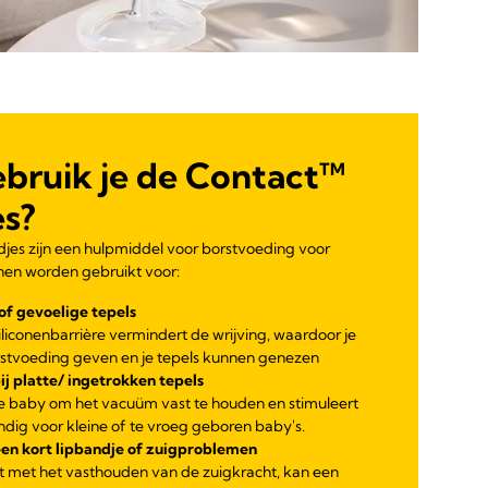
bruik je de Contact™
es?
es zijn een hulpmiddel voor borstvoeding voor
nen worden gebruikt voor:
 of gevoelige tepels
iliconenbarrière vermindert de wrijving, waardoor je
stvoeding geven en je tepels kunnen genezen
 platte/ ingetrokken tepels
de baby om het vacuüm vast te houden en stimuleert
andig voor kleine of te vroeg geboren baby's.
een kort lipbandje of zuigproblemen
ft met het vasthouden van de zuigkracht, kan een