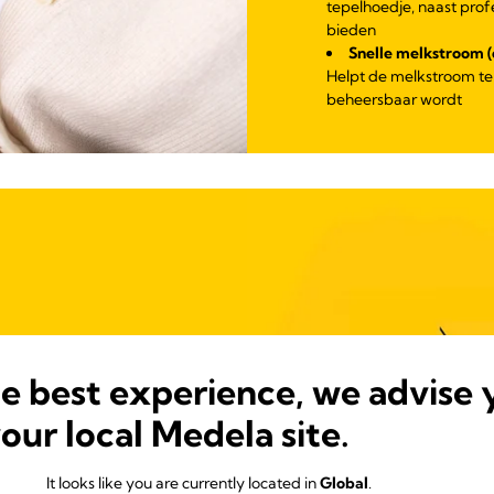
tepelhoedje, naast prof
bieden
Snelle melkstroom (
Helpt de melkstroom te
beheersbaar wordt
he best experience, we advise 
n 3 maten (16 mm [S],
your local Medela site.
eldiameters. De juiste
troom.
It looks like you are currently located in
Global
.
ge als je twijfelt over de