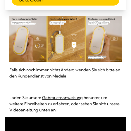
Go to Global
akustisches Signal abgibt, und lassen Sie die Taste dann
los.
Falls sich noch immer nichts ändert, wenden Sie sich bitte an
den
Kundendienst von Medela
.
Laden Sie unsere
Gebrauchsanweisung
herunter, um
weitere Einzelheiten zu erfahren, oder sehen Sie sich unsere
Videoanleitung unten an: