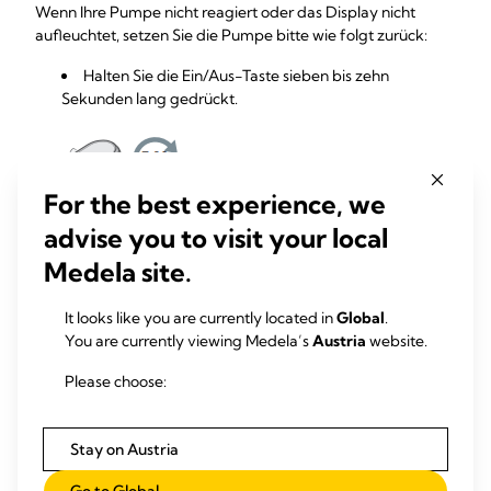
Wenn Ihre Pumpe nicht reagiert oder das Display nicht
aufleuchtet, setzen Sie die Pumpe bitte wie folgt zurück:
Halten Sie die Ein/Aus-Taste sieben bis zehn
Sekunden lang gedrückt.
For the best experience, we
advise you to visit your local
Falls sich nichts ändert:
Medela site.
Stecken Sie das Netzkabel zuerst an die Pumpe und
dann an die Steckdose an.
It looks like you are currently located in
Global
.
You are currently viewing Medela’s
Austria
website.
Please choose:
Stay on Austria
Drücken Sie die Ein/Aus-Taste, bis die Pumpe ein