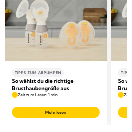
TIPPS ZUM ABPUMPEN
TIPP
So wählst du die richtige
So wä
Brusthaubengröße aus
Brus
Zeit zum Lesen: 1 min.
Zeit
Mehr lesen