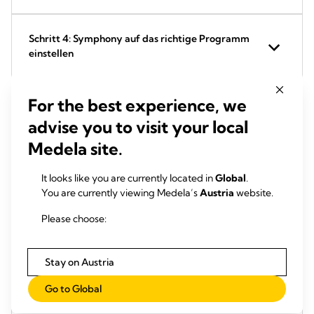
Schritt 4: Symphony auf das richtige Programm
einstellen
For the best experience, we
Schritt 5: Finde dein maximales Komfort-Vakuum
advise you to visit your local
Medela site.
Schritt 6: Reinige dein Set für den nächsten
Gebrauch
It looks like you are currently located in
Global
.
You are currently viewing Medela’s
Austria
website.
Please choose:
Wie lange benötigst du deine Symphony?
Stay on Austria
Mehr erfahren: Warum Abpumpen jetzt so wichtig
Go to Global
ist