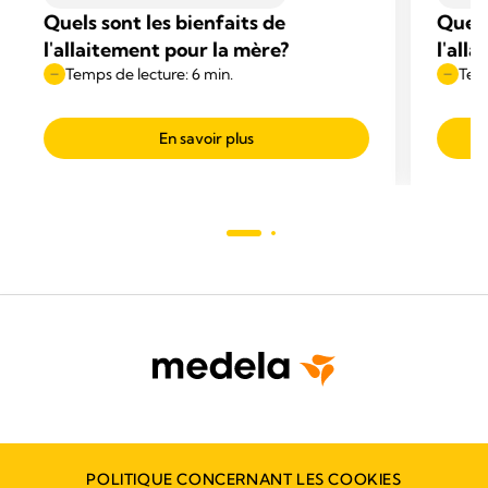
Quels sont les bienfaits de
Quels
l'allaitement pour la mère?
l'all
Temps de lecture: 6 min.
Temp
En savoir plus
POLITIQUE CONCERNANT LES COOKIES