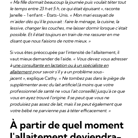
« Ma fille dormait beaucoup la journée puis voulait téter tout
le temps entre 23 h et 5 h, ce qui était épuisant »,
raconte
Janelle - 1 enfant - États-Unis.
« Mon mari essayait de
m'aider dès qu'il le pouvait : faire le ménage, la cuisine, la
lessive, changer les couches, me laisser dormir lorsque c'était
possible. Et il était toujours en train de me rassurer en me
disant que nous faisions de notre mieux. »
Si vous êtes préoccupée par l'intensité de l'allaitement, il
vaut mieux demander de l'aide.
« Vous devez vous adresser
à
une consultante en lactation ou à un spécialiste en
allaitement
pour savoir s'il y a un problème sous-
jacent »,
explique Cathy.
« Ne tombez pas dans le piège de
supplémenter avec du lait artificiel (à moins que votre
professionnel de santé ne vous l'ait conseillé) jusqu'à ce que
vous en ayez trouvé l'origine. Il se peut que vous ne
produisiez pas assez de lait, mais il se peut également que
votre bébé ne parvienne pas à téter efficacement. »
À partir de quel moment
l'allaitement deviendra-