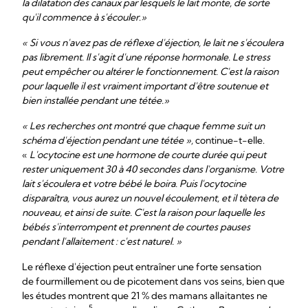
la dilatation des canaux par lesquels le lait monte, de sorte
qu'il commence à s'écouler
.
»
« Si vous n'avez pas de réflexe d'éjection, le lait ne s'écoulera
pas librement. Il s'agit d'une réponse hormonale. Le stress
peut empêcher ou altérer le fonctionnement. C'est la raison
pour laquelle il est vraiment important d'être soutenue et
bien installée pendant une tétée.»
« Les recherches ont montré que chaque femme suit un
schéma d'éjection pendant une tétée »,
continue-t-elle.
«
L'ocytocine est une hormone de courte durée qui peut
rester uniquement 30 à 40 secondes dans l'organisme. Votre
lait s'écoulera et votre bébé le boira. Puis l'ocytocine
disparaîtra, vous aurez un nouvel écoulement, et il tètera de
nouveau, et ainsi de suite. C'est la raison pour laquelle les
bébés s'interrompent et prennent de courtes pauses
pendant l'allaitement : c'est naturel. »
Le réflexe d'éjection peut entraîner une forte sensation
de fourmillement ou de picotement dans vos seins, bien que
les études montrent que 21 % des mamans allaitantes ne
5