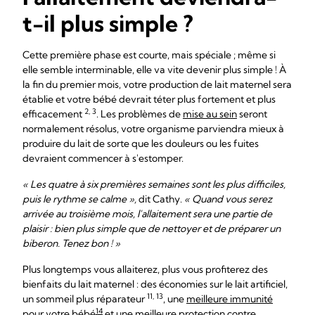
t-il plus simple ?
Cette première phase est courte, mais spéciale ; même si
elle semble interminable, elle va vite devenir plus simple ! À
la fin du premier mois, votre production de lait maternel sera
établie et votre bébé devrait téter plus fortement et plus
2, 3
efficacement
. Les problèmes de
mise au sein
seront
normalement résolus, votre organisme parviendra mieux à
produire du lait de sorte que les douleurs ou les fuites
devraient commencer à s'estomper.
« Les quatre à six premières semaines sont les plus difficiles,
puis le rythme se calme »,
dit Cathy.
« Quand vous serez
arrivée au troisième mois, l'allaitement sera une partie de
plaisir : bien plus simple que de nettoyer et de préparer un
biberon. Tenez bon ! »
Plus longtemps vous allaiterez, plus vous profiterez des
bienfaits du lait maternel : des économies sur le lait artificiel,
11, 13
un sommeil plus réparateur
, une
meilleure immunité
14
pour votre bébé
et une meilleure protection contre