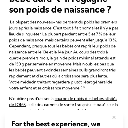
son poids de naissance ?
La plupart des nouveau-nés perdent du poids les premiers
jours après la naissance. C'est tout à fait normal et il n'y a pas
lieu de s'inquiéter. La plupart perdent entre 5 et 7 % de leur
poids de naissance, mais certains peuvent aller jusqu'à 10 %.
Cependant, presque tous les bébés ont repris leur poids de
naissance entre le 10e et le 14e jour. Au cours des trois à
quatre premiers mois, le gain de poids minimal attendu est
de 150 g par semaine en moyenne. Mais n'oubliez pas que
les bébés peuvent avoir des semaines où ils grandiront très
rapidement et d'autres où la croissance sera plus lente.
Votre médecin traitant regardera plutôt l'état général de
7, 8
votre enfant et sa croissance moyenne
.
N'oubliez pas d'utiliser la
courbe de poids des bébés allaités
de l'OMS
, celle des carnets de santé français est basée sur la
croissance de bébés nourris au lait artificiel.
Si vous êtes inquiète, ou si votre bébé montre des signes de
For the best experience, we
déshydratation, comme une urine foncée, une absence de