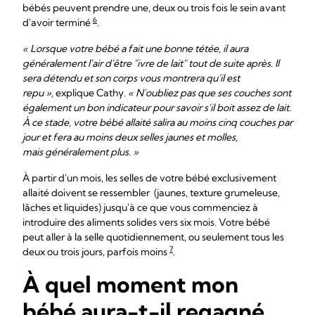
bébés peuvent prendre une, deux ou trois fois le sein avant
6
d'avoir terminé
.
« Lorsque votre bébé a fait une bonne tétée, il aura
généralement l'air d'être "ivre de lait" tout de suite après. Il
sera détendu et son corps vous montrera qu'il est
repu »,
explique Cathy.
« N'oubliez pas que ses couches sont
également un bon indicateur pour savoir s'il boit assez de lait.
À ce stade, votre bébé allaité salira au moins cinq couches par
jour et fera au moins deux selles jaunes et molles,
mais généralement plus. »
À partir d'un mois, les selles de votre bébé exclusivement
allaité doivent se ressembler (jaunes, texture grumeleuse,
lâches et liquides) jusqu'à ce que vous commenciez à
introduire des aliments solides vers six mois. Votre bébé
peut aller à la selle quotidiennement, ou seulement tous les
7
deux ou trois jours, parfois moins
.
À quel moment mon
bébé aura-t-il regagné