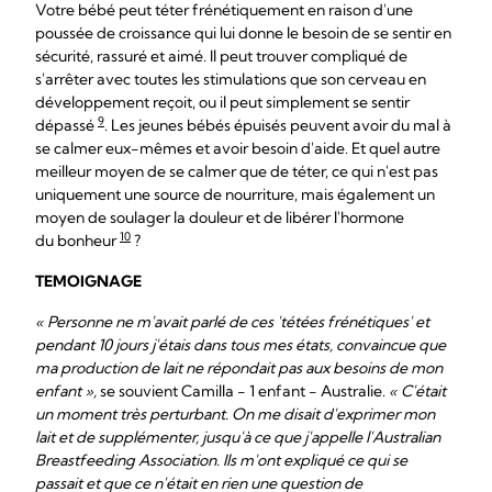
Votre bébé peut téter frénétiquement en raison d'une
poussée de croissance qui lui donne le besoin de se sentir en
sécurité, rassuré et aimé. Il peut trouver compliqué de
s'arrêter avec toutes les stimulations que son cerveau en
développement reçoit, ou il peut simplement se sentir
9
dépassé
. Les jeunes bébés épuisés peuvent avoir du mal à
se calmer eux-mêmes et avoir besoin d'aide. Et quel autre
meilleur moyen de se calmer que de téter, ce qui n'est pas
uniquement une source de nourriture, mais également un
moyen de soulager la douleur et de libérer l'hormone
10
du bonheur
?
TEMOIGNAGE
« Personne ne m'avait parlé de ces 'tétées frénétiques' et
pendant 10 jours j'étais dans tous mes états, convaincue que
ma production de lait ne répondait pas aux besoins de mon
enfant »,
se souvient Camilla - 1 enfant - Australie.
« C'était
un moment très perturbant. On me disait d'exprimer mon
lait et de supplémenter, jusqu'à ce que j'appelle l'Australian
Breastfeeding Association. Ils m'ont expliqué ce qui se
passait et que ce n'était en rien une question de