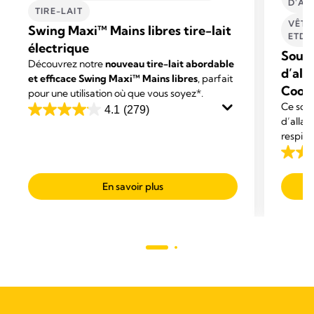
D'AL
TIRE-LAIT
VÊTE
Swing Maxi™ Mains libres tire-lait
ETD'
électrique​
Souti
Découvrez notre
nouveau tire-lait abordable
d’all
et efficace Swing Maxi™ Mains libres
, parfait
Cool
pour une utilisation où que vous soyez*.
Ce sout
4.1
(279)
4.1
d’allai
out
respira
of
et d’un
4.2
rapide 
5
out
tempéra
stars.
En savoir plus
of
assuran
279
5
reviews
stars.
136
revie