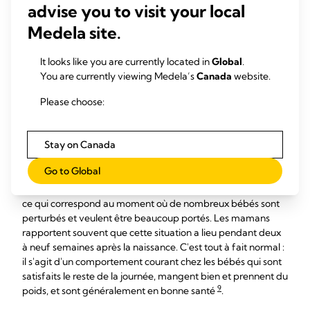
advise you to visit your local
selles pendant plus de 24 heures, une fontanelle (la partie
molle sur sa tête) creuse, une jaunisse, une léthargie, une
Medela site.
torpeur et une absence d'envie de manger (ne pas téter
pendant quatre à six heures), consultez rapidement un
It looks like you are currently located in
Global
.
7
médecin
.
You are currently viewing Medela’s
Canada
website.
Que sont les « tétées
Please choose:
frénétiques » ?
Stay on Canada
Lorsqu'un bébé souhaite téter très fréquemment en
Go to Global
l'espace de quelques heures, il s'agit de « tétées
6
frénétiques »
. Elles ont souvent lieu le soir entre 18 h et 22 h,
ce qui correspond au moment où de nombreux bébés sont
perturbés et veulent être beaucoup portés. Les mamans
rapportent souvent que cette situation a lieu pendant deux
à neuf semaines après la naissance. C'est tout à fait normal :
il s'agit d'un comportement courant chez les bébés qui sont
satisfaits le reste de la journée, mangent bien et prennent du
9
poids, et sont généralement en bonne santé
.