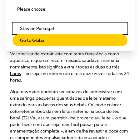
agarrado à sua mama e mamar, pode utilizar o extrator de
Please choose:
leite do seu hospital ou maternidade para "fazer de bebé".
Estimular os seus seios com tecnologia de iniciação baseada
na investigação{20} – que imita os padrões de sucção dos
Stay on Portugal
bebés humanos – durante as primeiras horas{21} é
importante para ajudar a iniciar e a manter a sua produção
Go to Global
de leite.
Vai precisar de extrair leite com tanta frequência como
aquela com que um recém-nascido saudável mamaria
normalmente. Isto significa
extrair todas as duas ou três
horas
– ou seja, um mínimo de oito a doze vezes todas as 24
horas.
Algumas mães poderão ser capazes de administrar com
uma seringa pequenas quantidades de leite materno
extraído para as bocas dos seus bebés. Ou pode colocar
cotonetes embebidas em leite materno na boca do seu
bebé.{22} Vai, assim, permitir-lhe provar o seu leite – o que
pode fazer com que seja mais fácil passar para a
amamentação completa –, além de lhe revestir a boca com
os componentes impulsionadores da imunidade e