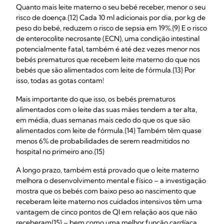
Quanto mais leite materno o seu bebé receber, menor o seu
risco de doença.{12} Cada 10 ml adicionais por dia, por kg de
peso do bebé, reduzem o risco de sepsia em 19%.{9} E o risco
de enterocolite necrosante (ECN), uma condição intestinal
potencialmente fatal, também é até dez vezes menor nos
bebés prematuros que recebem leite materno do que nos
bebés que são alimentados com leite de fórmula.{13} Por
isso, todas as gotas contam!
Mais importante do que isso, os bebés prematuros
alimentados com o leite das suas mães tendem a ter alta,
em média, duas semanas mais cedo do que os que são
alimentados com leite de fórmula.{14} Também têm quase
menos 6% de probabilidades de serem readmitidos no
hospital no primeiro ano.{15}
A longo prazo, também está provado que o leite materno
melhora o desenvolvimento mental e físico – a investigação
mostra que os bebés com baixo peso ao nascimento que
receberam leite materno nos cuidados intensivos têm uma
vantagem de cinco pontos de QI em relação aos que não
receberam{15} – bem como uma melhor função cardíaca