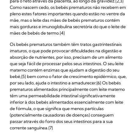
para o feto através da placenta, ao longo da gravidez.{2,3}
Como nascem cedo, os bebés prematuros não recebem em
pleno estes fatores importantes quando estão no ventre da
mãe, mas o leite das mães de bebés prematuros contém
mais gorduras e imunoglobulina secretória do que o leite de
mães de bebés de termo.{4}
Os bebés prematuros também têm tratos gastrintestinais
imaturos, o que pode provocar dificuldades na digestão e
absorção de nutrientes, por isso, precisam de um alimento
que seja fácil de processar pelos seus intestinos. O seu leite
materno contém enzimas que ajudam a digestão do seu
bebé,{5} bem como o fator de crescimento epidérmico, que,
por seu lado, ajuda o intestino a amadurecer.{6} Os bebés
prematuros alimentados principalmente com leite materno
têm uma permeabilidade intestinal significativamente
inferior à dos bebés alimentados essencialmente com leite
de fórmula, o que significa que menos partículas
(potencialmente causadoras de doenças) conseguem
passar através do forro dos seus intestinos para a sua
corrente sanguínea.{7}