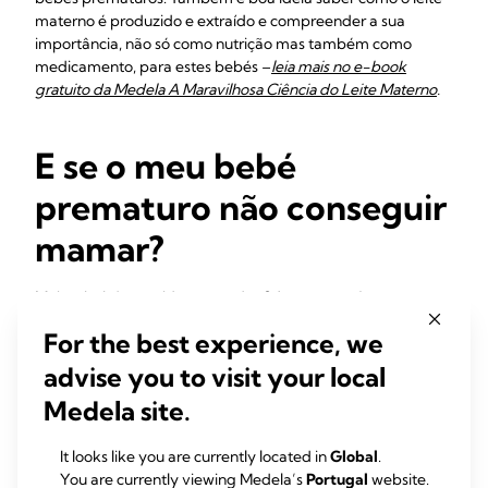
materno é produzido e extraído e compreender a sua
importância, não só como nutrição mas também como
medicamento, para estes bebés –
leia mais no e-book
gratuito da Medela A Maravilhosa Ciência do Leite Materno
.
E se o meu bebé
prematuro não conseguir
mamar?
Muitos bebés nascidos antes das 34 semanas têm
dificuldades em coordenar a sua sucção, o engolir e a
For the best experience, we
respiração. Até o seu bebé estar pronto, os enfermeiros
colocam suavemente um tubo na barriga dele, através do
advise you to visit your local
nariz ou da boca, para o alimentarem. Todas as sessões de
Medela site.
alimentação do seu bebé podem ser feitas assim até ele
estar pronto para começar a mamar.
It looks like you are currently located in
Global
.
Se o seu bebé estiver demasiado fraco para se manter
You are currently viewing Medela’s
Portugal
website.