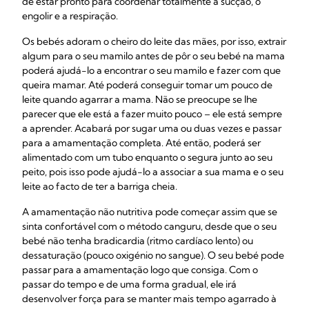
de estar pronto para coordenar totalmente a sucção, o
engolir e a respiração.
Os bebés adoram o cheiro do leite das mães, por isso, extrair
algum para o seu mamilo antes de pôr o seu bebé na mama
poderá ajudá-lo a encontrar o seu mamilo e fazer com que
queira mamar. Até poderá conseguir tomar um pouco de
leite quando agarrar a mama. Não se preocupe se lhe
parecer que ele está a fazer muito pouco – ele está sempre
a aprender. Acabará por sugar uma ou duas vezes e passar
para a amamentação completa. Até então, poderá ser
alimentado com um tubo enquanto o segura junto ao seu
peito, pois isso pode ajudá-lo a associar a sua mama e o seu
leite ao facto de ter a barriga cheia.
A amamentação não nutritiva pode começar assim que se
sinta confortável com o método canguru, desde que o seu
bebé não tenha bradicardia (ritmo cardíaco lento) ou
dessaturação (pouco oxigénio no sangue). O seu bebé pode
passar para a amamentação logo que consiga. Com o
passar do tempo e de uma forma gradual, ele irá
desenvolver força para se manter mais tempo agarrado à