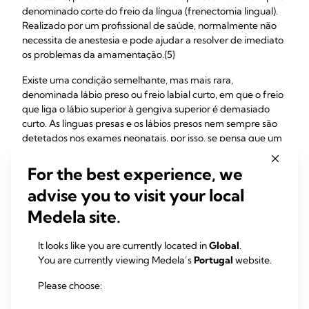
denominado corte do freio da língua (frenectomia lingual).
Realizado por um profissional de saúde, normalmente não
necessita de anestesia e pode ajudar a resolver de imediato
os problemas da amamentação.{5}
Existe uma condição semelhante, mas mais rara,
denominada lábio preso ou freio labial curto, em que o freio
que liga o lábio superior à gengiva superior é demasiado
curto. As línguas presas e os lábios presos nem sempre são
detetados nos exames neonatais, por isso, se pensa que um
destes casos pode estar a causar as suas dores nos mamilos,
procure aconselhamento rapidamente.{4}
For the best experience, we
advise you to visit your local
Dicas sobre o cuidado
Medela site.
dos mamilos durante a
It looks like you are currently located in
Global
.
amamentação
You are currently viewing Medela’s
Portugal
website.
Please choose:
Lave o peito apenas com água durante o banho ou