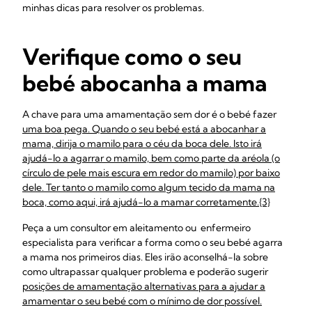
minhas dicas para resolver os problemas.
Verifique como o seu
bebé abocanha a mama
A chave para uma amamentação sem dor é o bebé fazer
uma boa pega. Quando o seu bebé está a abocanhar a
mama, dirija o mamilo para o céu da boca dele. Isto irá
ajudá-lo a agarrar o mamilo, bem como parte da aréola (o
círculo de pele mais escura em redor do mamilo) por baixo
dele. Ter tanto o mamilo como algum tecido da mama na
boca, como aqui, irá ajudá-lo a mamar corretamente.{3}
Peça a um consultor em aleitamento ou enfermeiro
especialista para verificar a forma como o seu bebé agarra
a mama nos primeiros dias. Eles irão aconselhá-la sobre
como ultrapassar qualquer problema e poderão sugerir
posições de amamentação alternativas para a ajudar a
amamentar o seu bebé com o mínimo de dor possível.