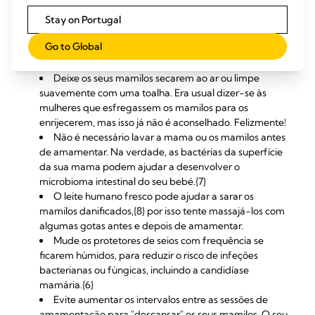
duche. Os pequenos altos (glândulas de Montgomery)
na sua aréola produzem um óleo que hidrata e protege
Stay on Portugal
os seus mamilos. O sabonete e o gel de banho podem
Go to Global
eliminar este óleo natural, provocando secura e irritação.
{6}
Deixe os seus mamilos secarem ao ar ou limpe
suavemente com uma toalha. Era usual dizer-se às
mulheres que esfregassem os mamilos para os
enrijecerem, mas isso já não é aconselhado. Felizmente!
Não é necessário lavar a mama ou os mamilos antes
de amamentar. Na verdade, as bactérias da superfície
da sua mama podem ajudar a desenvolver o
microbioma intestinal do seu bebé.{7}
O leite humano fresco pode ajudar a sarar os
mamilos danificados,{8} por isso tente massajá-los com
algumas gotas antes e depois de amamentar.
Mude os protetores de seios com frequência se
ficarem húmidos, para reduzir o risco de infeções
bacterianas ou fúngicas, incluindo a candidíase
mamária.{6}
Evite aumentar os intervalos entre as sessões de
amamentação para "descansar" os seus mamilos. O seu