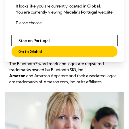
It looks like you are currently located in
Global
.
You are currently viewing Medela’s
Portugal
website.
Please choose:
Android
, Google Play and the Google Play logo are
trademarks of Google Inc.
iPhone®
, Apple® and the Apple logo are trademarks of
Stay on Portugal
Apple Inc. App Store® is a service mark of Apple Inc.
HUAWEI
Go to Global
and App Gallery are trademarks of Huawei
Technologies Co., Ltd.
The Bluetooth® word mark and logos are registered
trademarks owned by Bluetooth SIG, Inc.
Amazon
and Amazon Appstore and their associated logos
are trademarks of Amazon.com, Inc. or its affiliates.