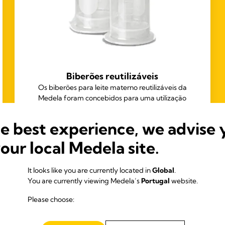
Biberões reutilizáveis
Os biberões para leite materno reutilizáveis da
Medela foram concebidos para uma utilização
repetida e são adequados para hospitais que aplicam
práticas de limpeza e esterilização tradicionais.
he best experience, we advise 
your local Medela site.
It looks like you are currently located in
Global
.
You are currently viewing Medela’s
Portugal
website.
Please choose: