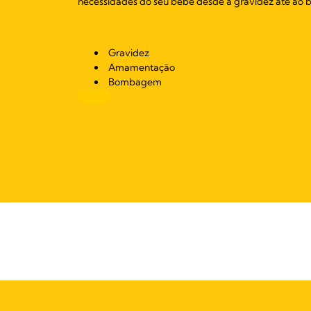
necessidades do seu bebé desde a gravidez até ao b
Gravidez
Amamentação
Bombagem