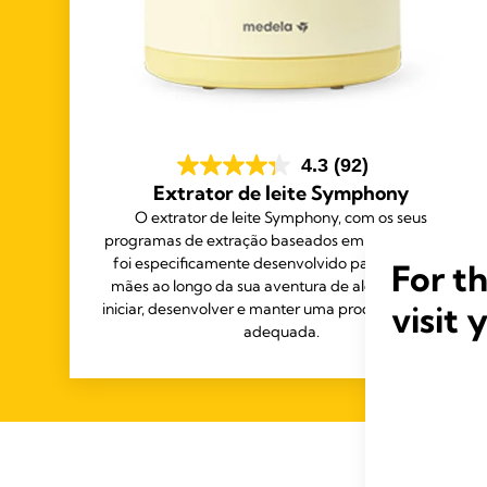
4.3
(92)
Extrator de leite Symphony
O extrator de leite Symphony, com os seus
programas de extração baseados em investigação,
foi especificamente desenvolvido para ajudar as
For t
mães ao longo da sua aventura de aleitamento: a
visit 
iniciar, desenvolver e manter uma produção de leite
adequada.