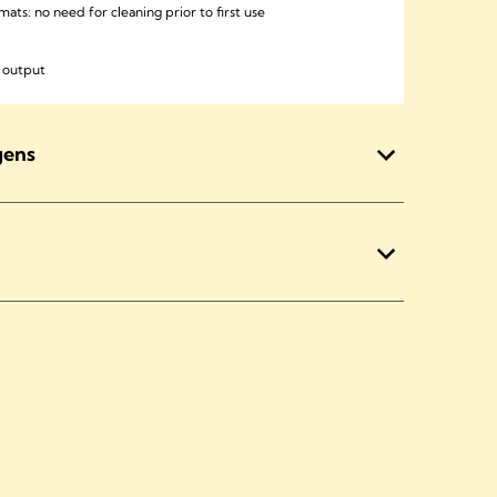
ats: no need for cleaning prior to first use
k output
gens