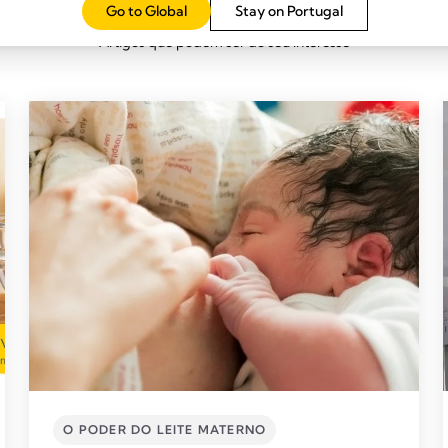
ARTIGOS RELACIONADOS
Go to Global
Stay on Portugal
Artigos que podem ser do seu interesse
O PODER DO LEITE MATERNO