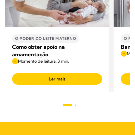
O PODER DO LEITE MATERNO
O PO
Como obter apoio na
Banco
amamentação
Mome
Momento de leitura: 3 min.
Ler mais