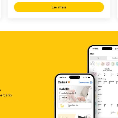
Ler mais
s
erçário.