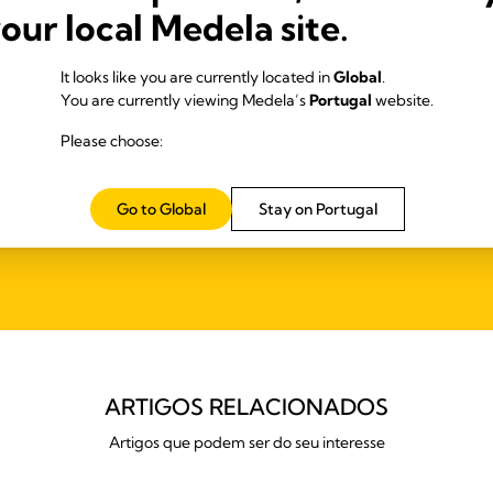
neurológicos, ou por terem nascido com fenda labial
your local Medela site.
ou palatina
It looks like you are currently located in
Global
.
You are currently viewing Medela’s
Portugal
website.
Please choose:
Go to Global
Stay on Portugal
ARTIGOS RELACIONADOS
Artigos que podem ser do seu interesse