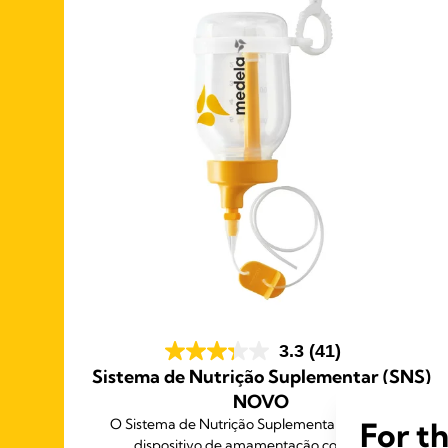
3.3
(41)
Sistema de Nutrição Suplementar (SNS)
amas
NOVO
O Sistema de Nutrição Suplementar (SNS) é um
For t
s ao
dispositivo de amamentação concebido