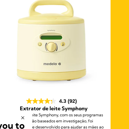
4.3
(92)
Extrator de leite Symphony
Si
O extrator de leite Symphony, com os seus programas
de extração baseados em investigação, foi
you to
especificamente desenvolvido para ajudar as mães ao