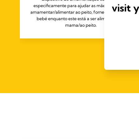
visit 
especificamente para ajudar as mães e os pais a
amamentar/alimentar ao peito, fornecendo leite ao
bebé enquanto este está a ser alimentado na
mama/ao peito.