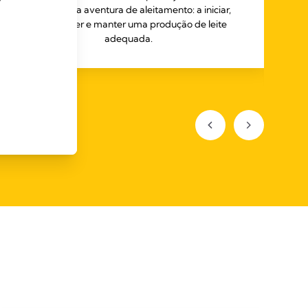
longo da sua aventura de aleitamento: a iniciar,
desenvolver e manter uma produção de leite
am
adequada.