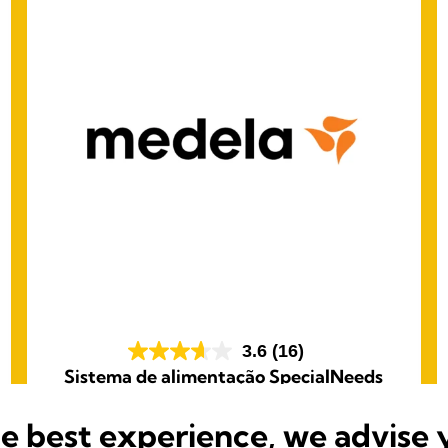
3.6
(16)
Sistema de alimentação SpecialNeeds
O sistema de alimentação SpecialNeeds foi
concebido para os bebés que não conseguem criar
he best experience, we advise 
vácuo devido a determinados síndromas e distúrbios