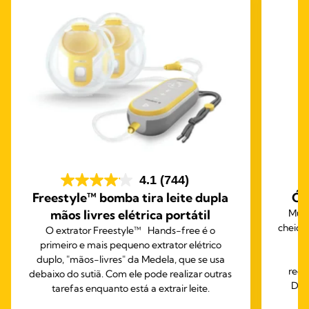
4.1
(744)
Freestyle™ bomba tira leite dupla
Ól
mãos livres elétrica portátil
Muit
cheios
O extrator Freestyle™ Hands-free é o
O
primeiro e mais pequeno extrator elétrico
duplo, "mãos-livres" da Medela, que se usa
reco
debaixo do sutiã. Com ele pode realizar outras
Dou
tarefas enquanto está a extrair leite.