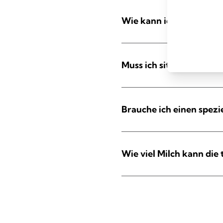
Wie kann ich die Auffa
Muss ich sitzen oder ka
Brauche ich einen spezi
Wie viel Milch kann di