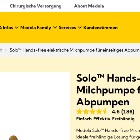
Chirurgische Versorgung
About Medela
& Infos
Medela Family
Services
Kundenstimmen
ch
Solo™ Hands-free elektrische Milchpumpe für einseitiges Abpu
Solo™ Hands-
Milchpumpe fü
Abpumpen
4.6
(186)
Einfach. Effektiv. Freihändig.
Medela Solo™ Hands-free Milchp
ideale freihändige Lösung für