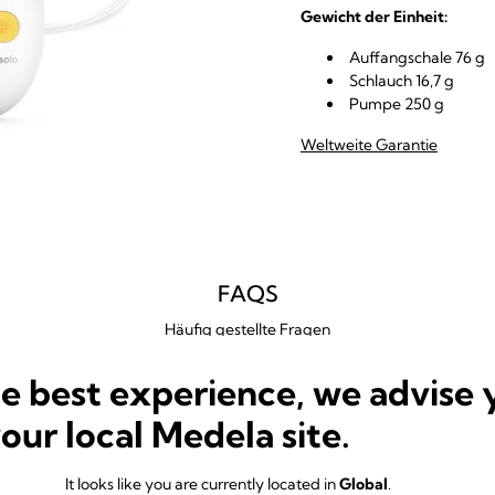
Gewicht der Einheit:
Auffangschale 76 g
Schlauch 16,7 g
Pumpe 250 g
Weltweite Garantie
FAQS
Häufig gestellte Fragen
he best experience, we advise 
your local Medela site.
olo™ Hands-free Milchpumpe?
It looks like you are currently located in
Global
.