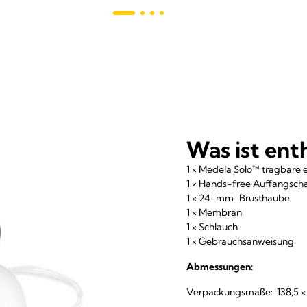
Was ist ent
1 × Medela Solo™ tragbare 
1 × Hands-free Auffangsch
1 × 24-mm-Brusthaube
1 × Membran
1 × Schlauch
1 × Gebrauchsanweisung
Abmessungen:
Verpackungsmaße: 138,5 × 