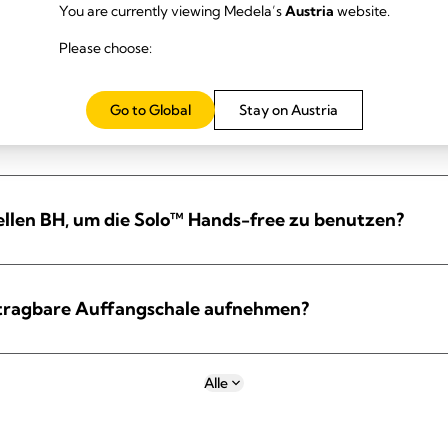
You are currently viewing Medela’s
Austria
website.
ngschale an die Solo™ Hands-free Milchpumpe anschl
Please choose:
Go to Global
Stay on Austria
nn ich mich frei bewegen?
ellen BH, um die Solo™ Hands-free zu benutzen?
e tragbare Auffangschale aufnehmen?
Alle