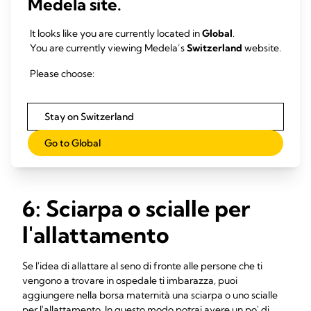
Medela site.
Purelan™ - Crema alla lanolina
It looks like you are currently located in
Global
.
You are currently viewing Medela’s
Switzerland
website.
Durante i primi giorni e le prime settimane di
allattamento, molte donne accusano capezzoli dolenti
Please choose:
e pelle secca. La crema alla lanolina Purelan™ offre un
rapido sollievo per capezzoli dolenti e pelle secca.
Per saperne di più
Stay on Switzerland
Go to Global
6: Sciarpa o scialle per
l'allattamento
Se l'idea di allattare al seno di fronte alle persone che ti
vengono a trovare in ospedale ti imbarazza, puoi
aggiungere nella borsa maternità una sciarpa o uno scialle
per l'allattamento. In questo modo potrai avere un po' di