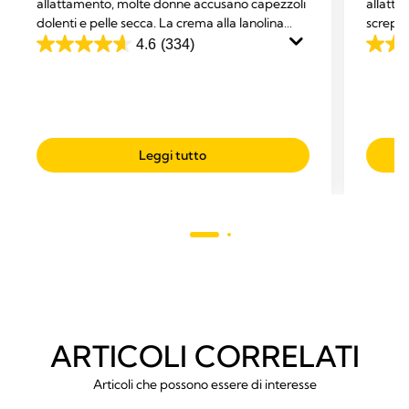
allattamento, molte donne accusano capezzoli
allattan
dolenti e pelle secca. La crema alla lanolina
screpol
Purelan™ offre un rapido sollievo per capezzoli
un soll
4.6
(334)
4.6
4.7
dolenti e pelle secca.
su
su
5
5
stelle.
stelle.
334
149
Leggi tutto
recensioni
recens
ARTICOLI CORRELATI
Articoli che possono essere di interesse