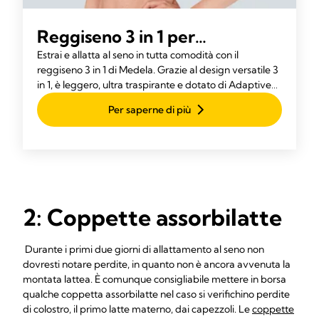
Reggiseno 3 in 1 per
estrazione e allattamento
Estrai e allatta al seno in tutta comodità con il
reggiseno 3 in 1 di Medela. Grazie al design versatile 3
in 1, è leggero, ultra traspirante e dotato di Adaptive
Stretch™ per una vestibilità perfetta.
Per saperne di più
2: Coppette assorbilatte
Durante i primi due giorni di allattamento al seno non
dovresti notare perdite, in quanto non è ancora avvenuta la
montata lattea. È comunque consigliabile mettere in borsa
qualche coppetta assorbilatte nel caso si verifichino perdite
di colostro, il primo latte materno, dai capezzoli. Le
coppette