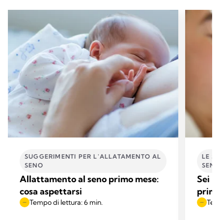
SUGGERIMENTI PER L'ALLATAMENTO AL
LE S
SENO
SEN
Allattamento al seno primo mese:
Sei p
cosa aspettarsi
prima
Tempo di lettura: 6 min.
Temp