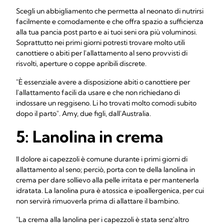
Scegli un abbigliamento che permetta al neonato di nutrirsi
facilmente e comodamente e che offra spazio a sufficienza
alla tua pancia post parto e ai tuoi seni ora più voluminosi.
Soprattutto nei primi giorni potresti trovare molto utili
canottiere o abiti per l'allattamento al seno provvisti di
risvolti, aperture o coppe apribili discrete.
"È essenziale avere a disposizione abiti o canottiere per
l'allattamento facili da usare e che non richiedano di
indossare un reggiseno. Li ho trovati molto comodi subito
dopo il parto". Amy, due figli, dall'Australia.
5: Lanolina in crema
Il dolore ai capezzoli è comune durante i primi giorni di
allattamento al seno; perciò, porta con te della lanolina in
crema per dare sollievo alla pelle irritata e per mantenerla
idratata. La lanolina pura è atossica e ipoallergenica, per cui
non servirà rimuoverla prima di allattare il bambino.
"La crema alla lanolina per i capezzoli è stata senz'altro