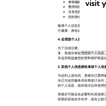
visit 
食物偏好和特殊的饮食要
费用明细
含有您图像的音频和/或
您的身份证或护照复印件
敏感个人信息是一旦泄露或者非
疗健康、身份证或护照等信息。
4. 处理您个人信息的合法性基础
为了活动注册、参加和活动/微
务，美德乐将处理您的个人信息
非这些权益被您的资料保护权益
5. 其他个人信息接收者
或个人信
为达到上述目的，美德乐已委聘
乐已与这些服务供应商签订合约
的个人信息，或在指示以外使用
美德乐可能会在必要时向其他第
统筹的其他合作伙伴，或在公权力