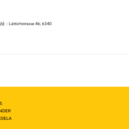
hstrasse 4b, 6340
S
INDER
EDELA