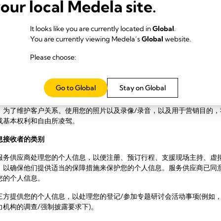
your local Medela site.
求
视频记录
It looks like you are currently located in
Global
.
You are currently viewing Medela’s
Global
website.
法使用，容易导致自然人的人格尊严受到侵害或者人身、财产安全受到危
Please choose:
美德乐仅在具有特定目的和充分必要性的情况下，才会处理您的敏感个人
Go to Global
Stay on Global
信应用程序目的而处理您的个人信息，是基于履行参与美德乐研讨会的合约
。为了维护客户关系、使用您的照片以及录像/录音，以及用于营销目的，
或基本权利和自由所凌驾。
息接收者
的类别
服务供应商处理您的个人信息，以便注册、预订行程、支援现场主持、虚
，以确保他们提供适当的保障措施来保护您的个人信息。服务供应商已同
您的个人信息。
三方提供您的个人信息，以处理您的登记/参加专题研讨会活动事项(例如
机构的调查/强制披露要求下)。