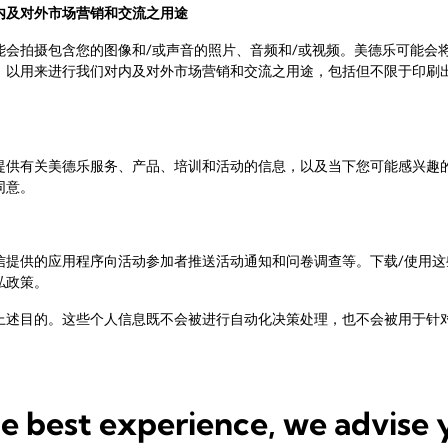
内及对外市场营销和交流之用途
能会拍摄包含您的图像和/或声音的照片、音频和/或视频。美德乐可能会
，以用来进行我们对内及对外市场营销和交流之用途，包括但不限于印刷
提供有关美德乐服务、产品、培训和活动的信息，以及当下您可能感兴趣
同意。
信提供的应用程序向活动参加者推送活动通知和问卷调查等。下载/使用这
私政策。
上述目的。这些个人信息既不会被进行自动化决策处理，也不会被用于针
he best experience, we advise 
话号码）
称、地址、国籍、职位）