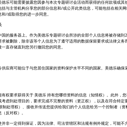
美德乐可能需要披露您因参与本次专题研讨会活动而获得的任何款项或其
包括与主管机构分享您的部分信息和/或公开此类信息，可能包括在相关网
息和/或取得您的进一步同意。
长
国的服务器上。作为美德乐专题研讨会所涉的全部个人信息将被存储到20
要求被删除，除非该等个人信息为了遵守适用的数据保留要求或法律义务
被一直存储直到您另行撤回您的同意。
务供应商可能位于与您居住国家的资料保护水平不同的国家。美德乐确保
能有权要求获得关于 美德乐 持有您哪些资料的信息（知情权）。此外，
或考虑到处理目的，要求完成不完整的资料（更正权），以及在符合特定
（限制处理权）、接收并传送您提供给我们的个人信息给另一个控制者（资
息（反对权）。
使并非一定得到保证，因为法律、司法管辖区和法规有例外规定，可能不